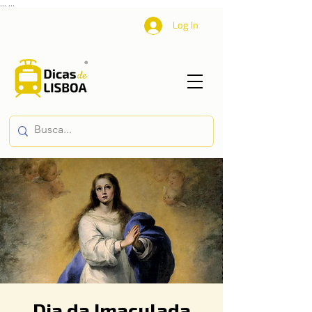
...
...
Log In
Dia da Imaculada