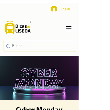
...
...
Log In
Cyber Monday