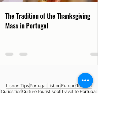
The Tradition of the Thanksgiving
Mass in Portugal
Lisbon Tips
Portugal
Lisbon
Europe
Tourism
Curiosities
Culture
Tourist spot
Travel to Portugal
News from Portugal
Lisbon News
Health
Travel
Covid19PT
Covid-19
SNS
Museum