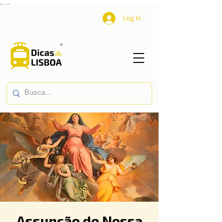
...
...
Log In
Assunção de Nossa