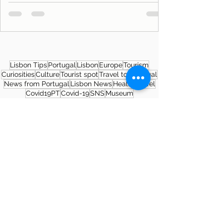
Lisbon Tips
Portugal
Lisbon
Europe
Tourism
Curiosities
Culture
Tourist spot
Travel to Portugal
News from Portugal
Lisbon News
Health
Travel
Covid19PT
Covid-19
SNS
Museum