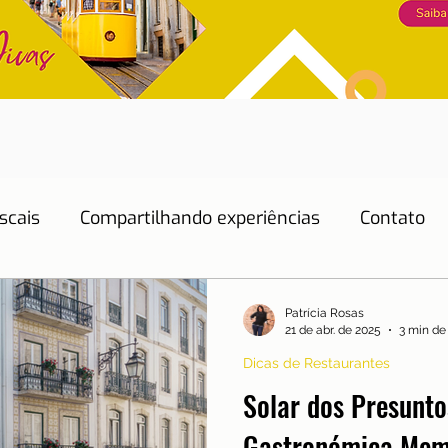
scais
Compartilhando experiências
Contato
Dicas de Hotéis
Dicas de Restaurantes
Patrícia Rosas
21 de abr. de 2025
3 min de 
Dicas de Restaurantes
Educação
Emprego
Energia
Eventos
Solar dos Presunto
Gastronómica Mem