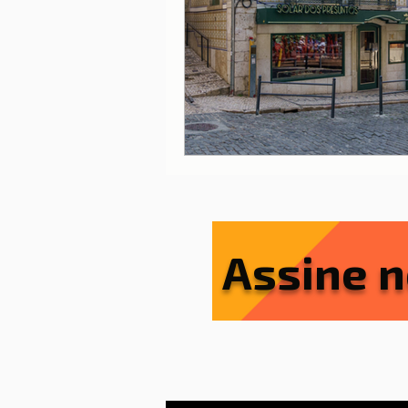
Lisboa
Lisboa com cria
Porto
Portugal
Ref
Serviços essenciais
Sít
Assine n