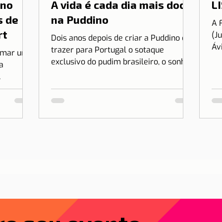
 no
A vida é cada dia mais doce
LI
s de
na Puddino
A 
rt
(J
Dois anos depois de criar a Puddino e
Áv
trazer para Portugal o sotaque
irmar uma
es
exclusivo do pudim brasileiro, o sonho
a
no.
de Drica Moraes ganha dimensão...
r Lisboa