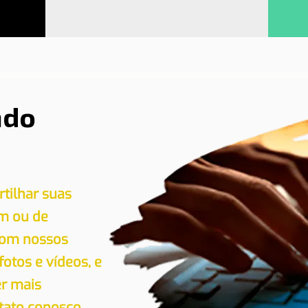
ndo
tilhar suas
em ou de
 com nossos
 fotos e vídeos, e
er mais
tato conosco.