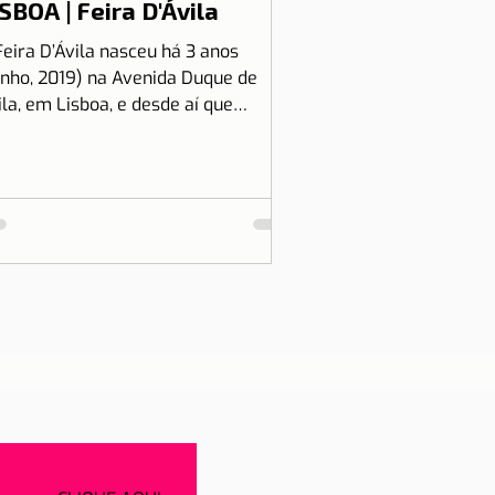
SBOA | Feira D'Ávila
Feira D’Ávila nasceu há 3 anos
unho, 2019) na Avenida Duque de
ila, em Lisboa, e desde aí que
tamos às Quintas e Sextas-Feiras
..