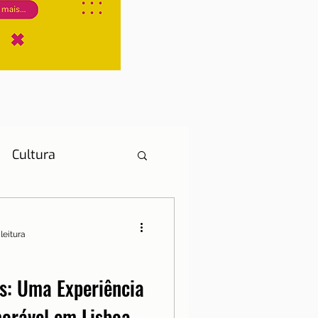
Cultura
leitura
História
s: Uma Experiência
orável em Lisboa