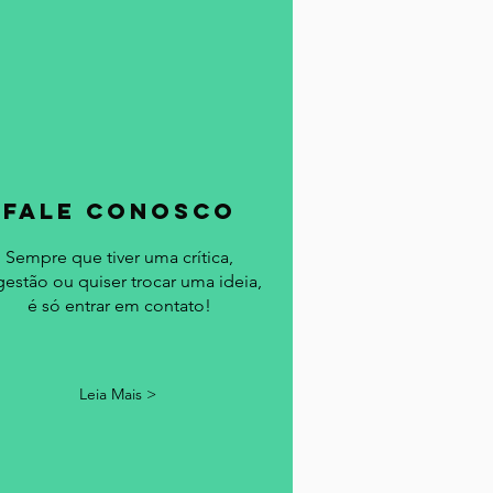
fale conosco
Sempre que tiver uma crítica,
gestão ou quiser trocar uma ideia,
é só entrar em contato!
Leia Mais >