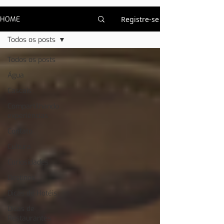
HOME
Registre-se
Todos os posts
Todos os posts
Água
Cascais
Compartilhando
experiências
Contato
Cultura
Curiosidades
Destinos
Dicas de Hotéis
Dicas de
Restaurantes