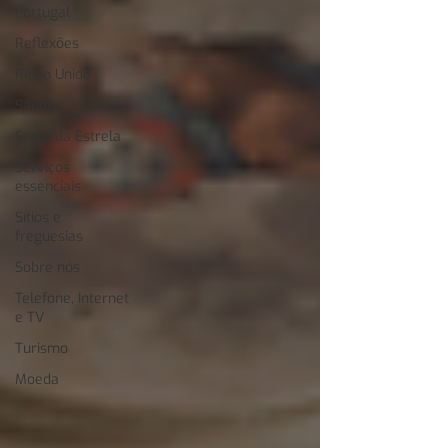
Portugal
Reflexões
Reino Unido
Saúde
Serra da Estrela
Serviços
essenciais
Sítios e
freguesias
Sobre nós
Telefone, Internet
e TV
Turismo
Moeda