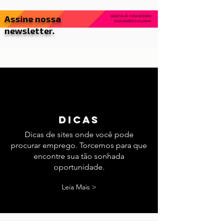
Assine nossa
INSCREVA-SE PARA RECEBER
ATUALIZAÇÕES EXCLUSIVAS.
newsletter.
dicas
Dicas de sites onde você pode
procurar emprego. Torcemos para que
encontre sua tão sonhada
oportunidade.
Leia Mais >