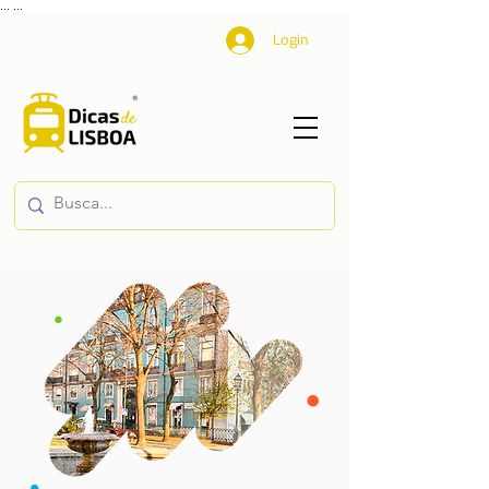
...
...
Login