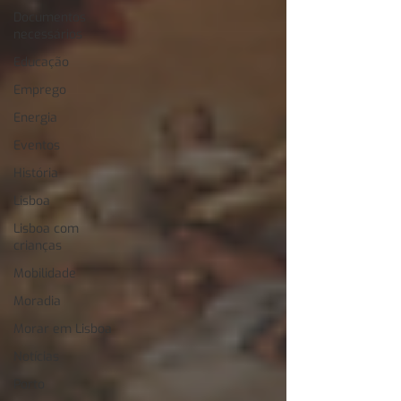
Documentos
necessários
Educação
Emprego
Energia
Eventos
História
Lisboa
Lisboa com
crianças
Mobilidade
Moradia
Morar em Lisboa
Notícias
Porto