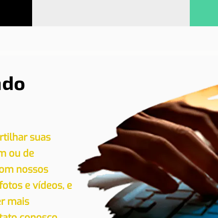
ndo
tilhar suas
em ou de
 com nossos
 fotos e vídeos, e
er mais
tato conosco.