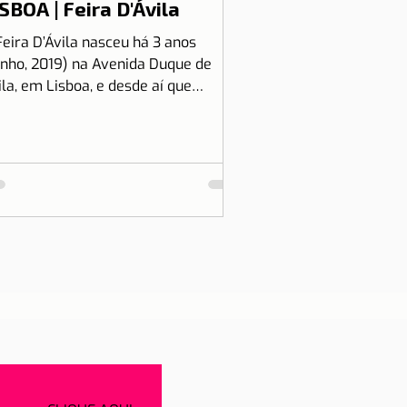
SBOA | Feira D'Ávila
Feira D’Ávila nasceu há 3 anos
unho, 2019) na Avenida Duque de
ila, em Lisboa, e desde aí que
tamos às Quintas e Sextas-Feiras
..