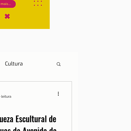
Cultura
 leitura
História
eza Escultural de
tuas da Avenida da