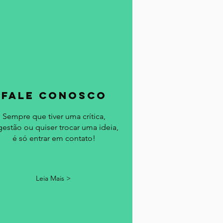
fale conosco
Sempre que tiver uma crítica,
gestão ou quiser trocar uma ideia,
é só entrar em contato!
Leia Mais >