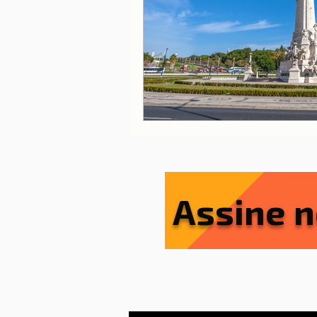
Lisboa
Lisboa com cria
Porto
Portugal
Ref
Serviços essenciais
Sít
Assine n