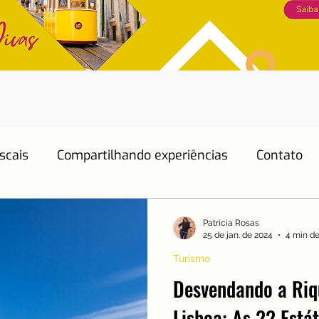
scais
Compartilhando experiências
Contato
Dicas de Hotéis
Dicas de Restaurantes
Patrícia Rosas
25 de jan. de 2024
4 min de
Turismo
Educação
Emprego
Energia
Eventos
Desvendando a Riqu
Lisboa: As 22 Está