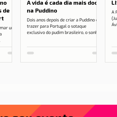
 no
A vida é cada dia mais doce
LI
s de
na Puddino
A 
rt
(J
Dois anos depois de criar a Puddino e
Áv
trazer para Portugal o sotaque
irmar uma
es
exclusivo do pudim brasileiro, o sonho
a
no.
de Drica Moraes ganha dimensão...
r Lisboa