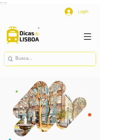
...
...
Login