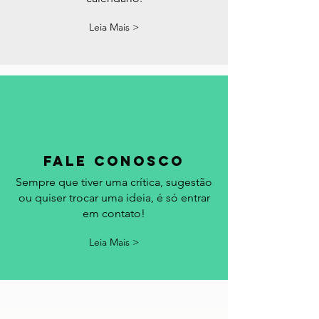
comemorativas e eventos em Portugal.
Acrescentamos seu evento no
calendário.
Leia Mais >
fale conosco
Sempre que tiver uma crítica, sugestão
ou quiser trocar uma ideia, é só entrar
em contato!
Leia Mais >