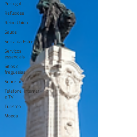
Portugal
Reflexões
Reino Unido
Saúde
Serra da Estrela
Serviços
essenciais
Sítios e
freguesias
Sobre nós
Telefone, Internet
e TV
Turismo
Moeda