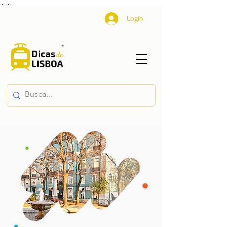
...
...
Login