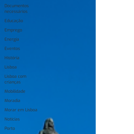
Documentos
necessários
Educação
Emprego
Energia
Eventos
História
Lisboa
Lisboa com
crianças
Mobilidade
Moradia
Morar em Lisboa
Notícias
Porto