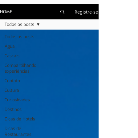
HOME
Registre-se
Todos os posts
Todos os posts
Água
Cascais
Compartilhando
experiências
Contato
Cultura
Curiosidades
Destinos
Dicas de Hotéis
Dicas de
Restaurantes