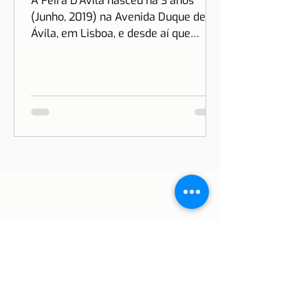
LISBOA | Feira D'Ávila
A Feira D’Ávila nasceu há 3 anos
(Junho, 2019) na Avenida Duque de
Ávila, em Lisboa, e desde aí que
estamos às Quintas e Sextas-Feiras
no...