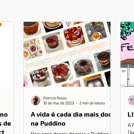
Patrícia Rosas
10 de mai. de 2023
2 min de leitura
 no
A vida é cada dia mais doce
LI
s de
na Puddino
A 
rt
(J