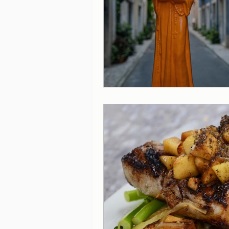
Lisboa
Lisboa com cria
Porto
Portugal
Ref
Serviços essenciais
Sít