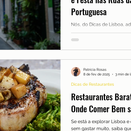
nças
Mobilidade
Moradia
Morar em Lisboa
Portuguesa
Nós, do Dicas de Lisboa, 
lexões
Reino Unido
Saúde
Serra da Estrel
quando a cidade ganha uma
alegre, colorida e cheia de vi
ios e freguesias
Sobre nós
Patrícia Rosas
8 de fev. de 2025
3 min de l
Dicas de Restaurantes
Restaurantes Bara
Onde Comer Bem s
Se está a explorar Lisboa 
sem gastar muito, saiba qu