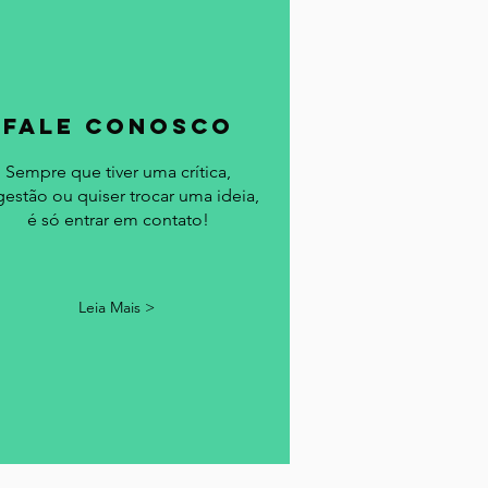
fale conosco
Sempre que tiver uma crítica,
gestão ou quiser trocar uma ideia,
é só entrar em contato!
Leia Mais >