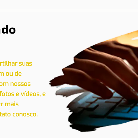
ndo
tilhar suas
em ou de
 com nossos
 fotos e vídeos, e
er mais
tato conosco.