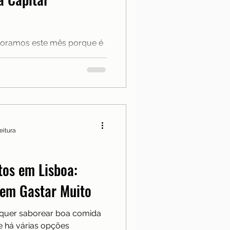
Notícias
adoramos este mês porque é
a
 energia diferente — mais
da...
eitura
tos em Lisboa:
em Gastar Muito
e quer saborear boa comida
e há várias opções