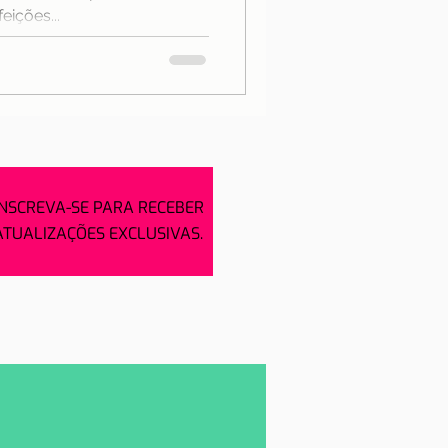
eições...
INSCREVA-SE PARA RECEBER
ATUALIZAÇÕES EXCLUSIVAS.