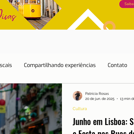
scais
Compartilhando experiências
Contato
Dicas de Hotéis
Dicas de Restaurantes
Patrícia Rosas
20 de jun. de 2025
13 min d
Cultura
Educação
Emprego
Energia
Eventos
Junho em Lisboa: S
e Festa nas Ruas d