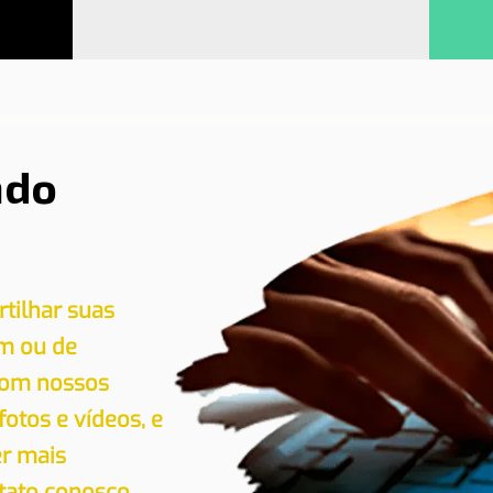
ndo
tilhar suas
em ou de
 com nossos
 fotos e vídeos, e
er mais
tato conosco.