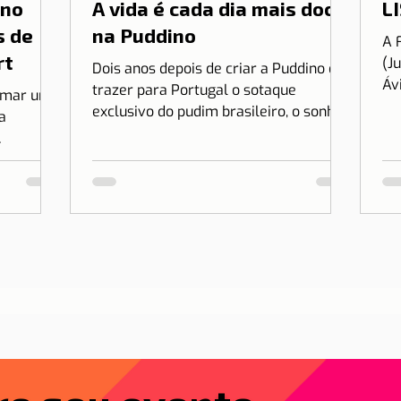
 no
A vida é cada dia mais doce
LI
s de
na Puddino
A 
rt
(J
Dois anos depois de criar a Puddino e
Áv
trazer para Portugal o sotaque
irmar uma
es
exclusivo do pudim brasileiro, o sonho
a
no.
de Drica Moraes ganha dimensão...
r Lisboa