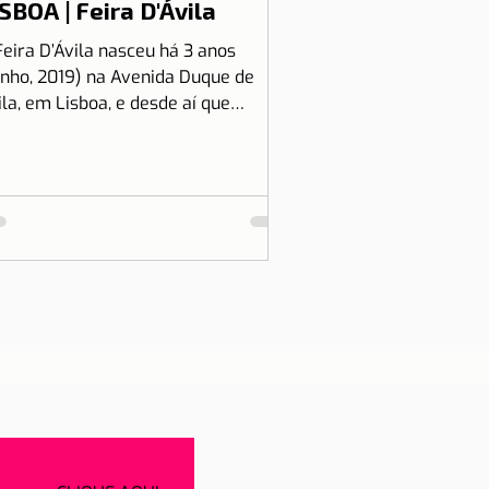
SBOA | Feira D'Ávila
Feira D’Ávila nasceu há 3 anos
unho, 2019) na Avenida Duque de
ila, em Lisboa, e desde aí que
tamos às Quintas e Sextas-Feiras
..