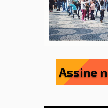
Lisboa
Lisboa com cria
Porto
Portugal
Ref
Serviços essenciais
Sít
Assine n