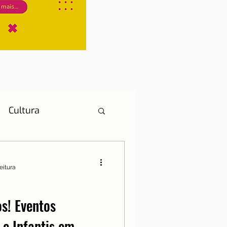
Cultura
eitura
História
s! Eventos
 e Infantis em