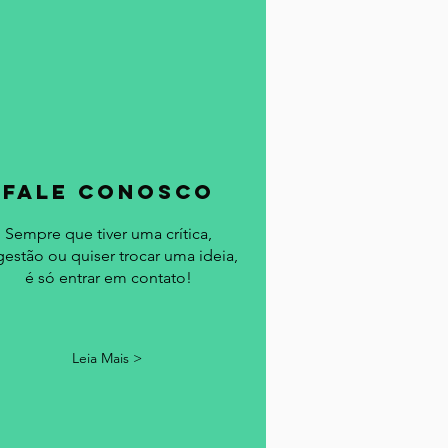
fale conosco
Sempre que tiver uma crítica,
gestão ou quiser trocar uma ideia,
é só entrar em contato!
Leia Mais >