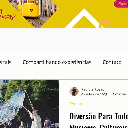
scais
Compartilhando experiências
Contato
Dicas de Hotéis
Dicas de Restaurantes
Patrícia Rosas
9 de fev. de 2025
3 min de l
Eventos
Educação
Emprego
Energia
Eventos
Diversão Para Todo
Musicais, Culturais