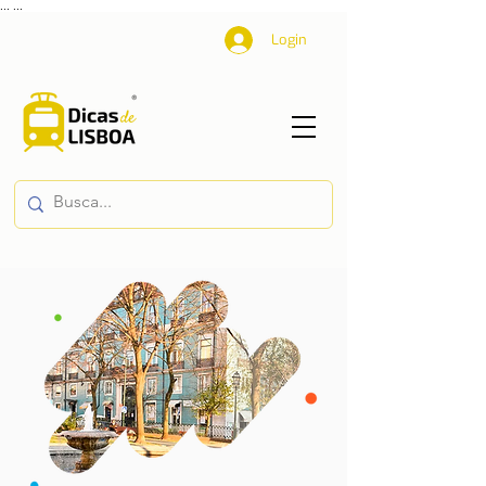
...
...
Login