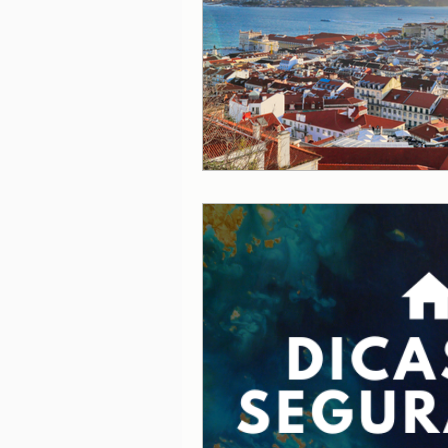
Lisboa
Lisboa com cria
Porto
Portugal
Ref
Serviços essenciais
Sít