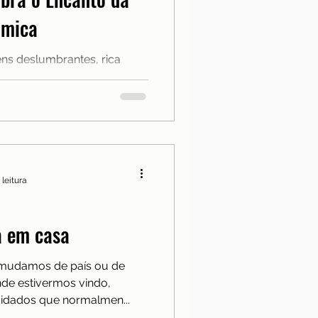
Notícias
ômica
ns deslumbrantes, rica
a
pitorescas, tem se tornado
iajantes de todo o mundo.
plorar este país
er seus orçamentos, a
 uma ferramenta
 leitura
a em casa
mudamos de país ou de
de estivermos vindo,
uidados que normalmen...