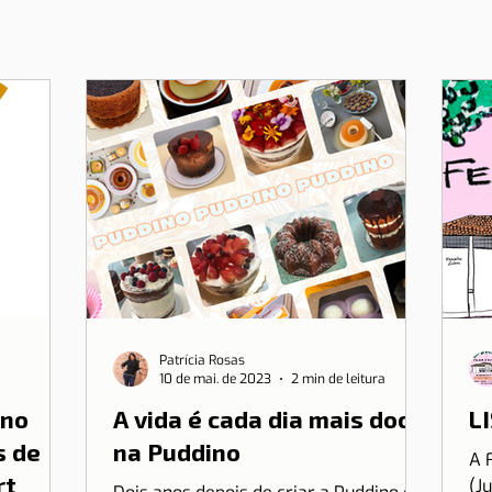
Patrícia Rosas
10 de mai. de 2023
2 min de leitura
 no
A vida é cada dia mais doce
LI
s de
na Puddino
A 
rt
(J