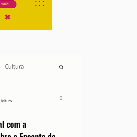
Cultura
 leitura
História
al com a
bra o Encanto da