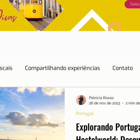
scais
Compartilhando experiências
Contato
Dicas de Hotéis
Dicas de Restaurantes
Patrícia Rosas
26 de nov. de 2023
2 min de
Portugal
Educação
Emprego
Energia
Eventos
Explorando Portug
Hostelworld: Descu