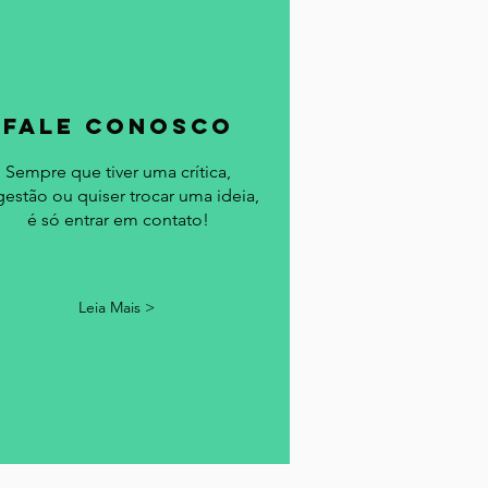
fale conosco
Sempre que tiver uma crítica,
gestão ou quiser trocar uma ideia,
é só entrar em contato!
Leia Mais >