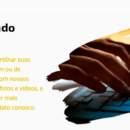
ndo
tilhar suas
em ou de
 com nossos
 fotos e vídeos, e
er mais
tato conosco.