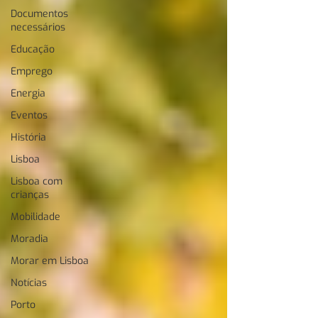
Documentos
necessários
Educação
Emprego
Energia
Eventos
História
Lisboa
Lisboa com
crianças
Mobilidade
Moradia
Morar em Lisboa
Notícias
Porto