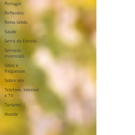
Portugal
Reflexões
Reino Unido
Saúde
Serra da Estrela
Serviços
essenciais
Sítios e
freguesias
Sobre nós
Telefone, Internet
e TV
Turismo
Moeda