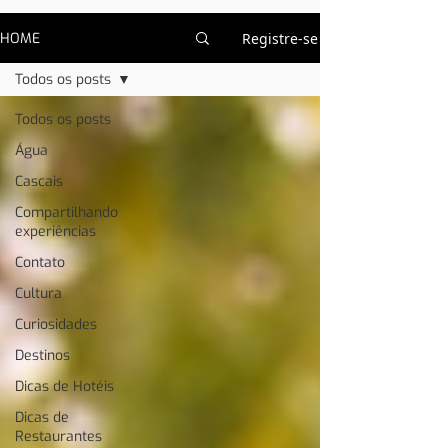
HOME
Registre-se
Todos os posts
Todos os posts
Água
Cascais
Compartilhando
experiências
Contato
Cultura
Curiosidades
Destinos
Dicas de Hotéis
Dicas de
Restaurantes