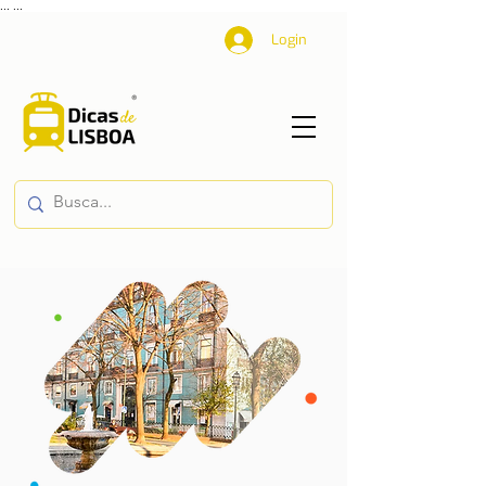
...
...
Login