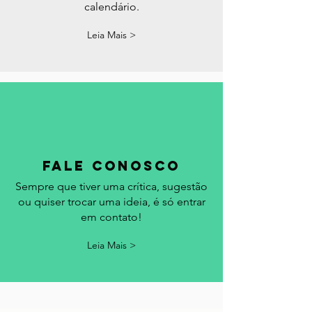
Acompanhe aqui os feriados, datas
comemorativas e eventos em Portugal.
Acrescentamos seu evento no
calendário.
Leia Mais >
fale conosco
Sempre que tiver uma crítica, sugestão
ou quiser trocar uma ideia, é só entrar
em contato!
Leia Mais >