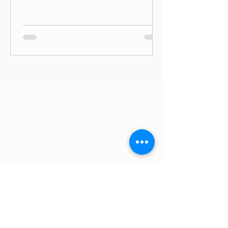
Ávila, em Lisboa, e desde aí que
estamos às Quintas e Sextas-Feiras
no...