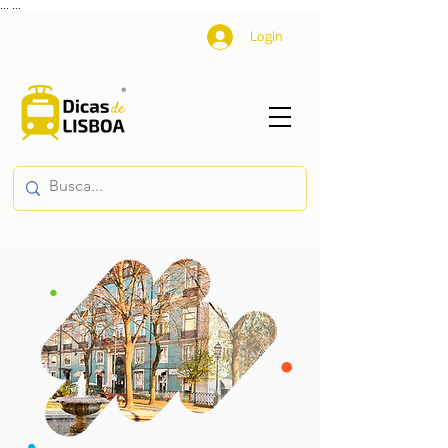
...
...
Login