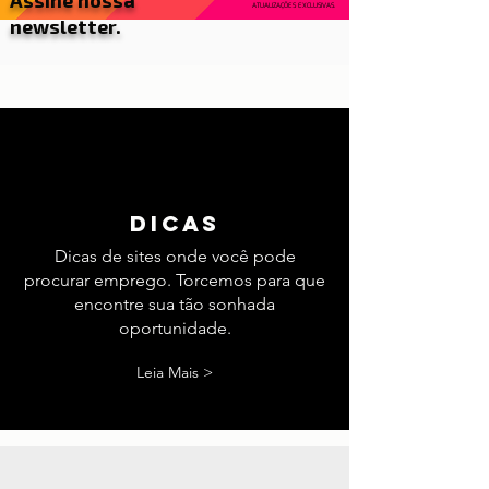
Assine nossa
INSCREVA-SE PARA RECEBER
ATUALIZAÇÕES EXCLUSIVAS.
newsletter.
dicas
Dicas de sites onde você pode
procurar emprego. Torcemos para que
encontre sua tão sonhada
oportunidade.
Leia Mais >