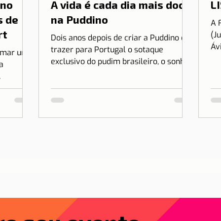
 no
A vida é cada dia mais doce
LI
s de
na Puddino
A 
rt
(J
Dois anos depois de criar a Puddino e
Áv
trazer para Portugal o sotaque
irmar uma
es
exclusivo do pudim brasileiro, o sonho
a
no.
de Drica Moraes ganha dimensão...
r Lisboa