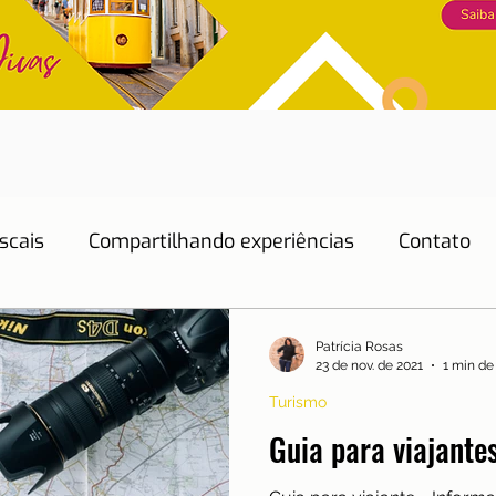
scais
Compartilhando experiências
Contato
Dicas de Hotéis
Dicas de Restaurantes
Patrícia Rosas
23 de nov. de 2021
1 min de 
Turismo
Educação
Emprego
Energia
Eventos
Guia para viajante