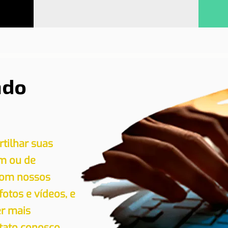
ndo
tilhar suas
em ou de
 com nossos
 fotos e vídeos, e
er mais
tato conosco.