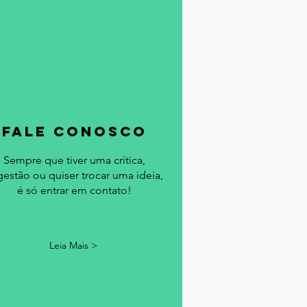
fale conosco
Sempre que tiver uma crítica,
gestão ou quiser trocar uma ideia,
é só entrar em contato!
Leia Mais >