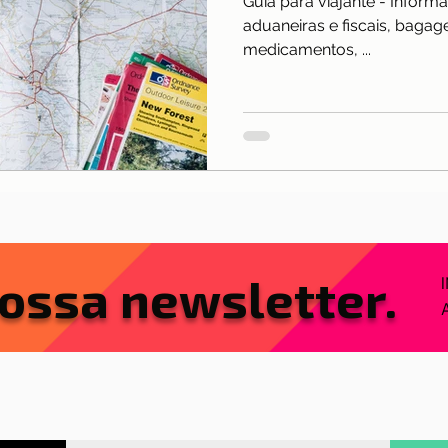
Guia para viajante - Inform
nças
Mobilidade
Moradia
Morar em Lisboa
aduaneiras e fiscais, baga
medicamentos, ...
lexões
Reino Unido
Saúde
Serra da Estrel
ios e freguesias
Sobre nós
ossa newsletter.