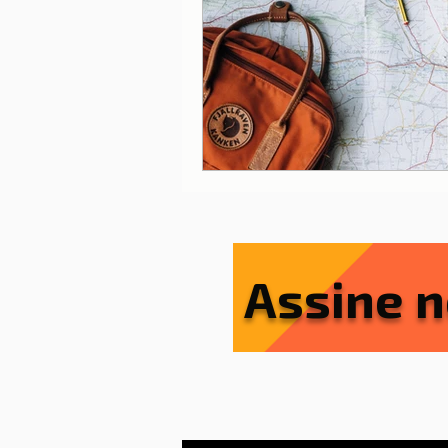
Lisboa
Lisboa com cria
Porto
Portugal
Ref
Serviços essenciais
Sít
Assine n