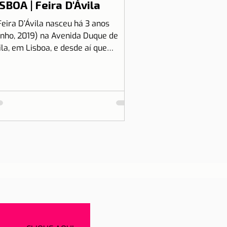
SBOA | Feira D'Ávila
Feira D’Ávila nasceu há 3 anos
unho, 2019) na Avenida Duque de
ila, em Lisboa, e desde aí que
tamos às Quintas e Sextas-Feiras
..