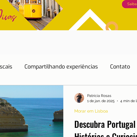
scais
Compartilhando experiências
Contato
Dicas de Hotéis
Dicas de Restaurantes
Patrícia Rosas
1 de jan. de 2025
4 min de l
Morar em Lisboa
Educação
Emprego
Energia
Eventos
Descubra Portugal
Histórias e Curios