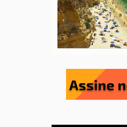
Lisboa
Lisboa com cria
Porto
Portugal
Ref
Serviços essenciais
Sít
Assine n