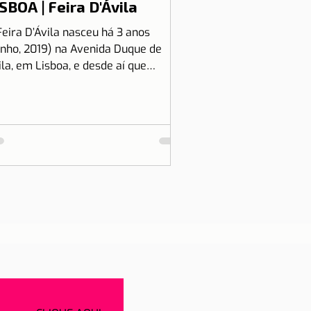
SBOA | Feira D'Ávila
Feira D’Ávila nasceu há 3 anos
unho, 2019) na Avenida Duque de
ila, em Lisboa, e desde aí que
tamos às Quintas e Sextas-Feiras
..