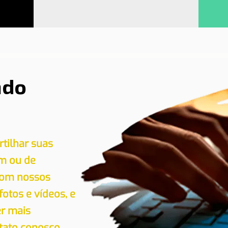
ndo
tilhar suas
em ou de
 com nossos
 fotos e vídeos, e
er mais
tato conosco.