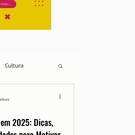
Cultura
eitura
História
 em 2025: Dicas,
idades para Motivar