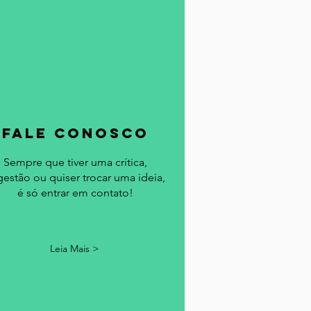
fale conosco
Sempre que tiver uma crítica,
gestão ou quiser trocar uma ideia,
é só entrar em contato!
Leia Mais >