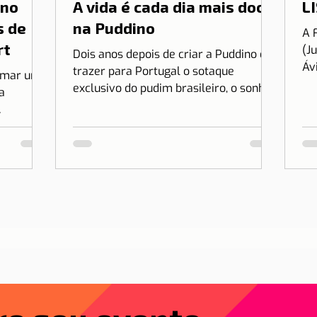
 no
A vida é cada dia mais doce
LI
s de
na Puddino
A 
rt
(J
Dois anos depois de criar a Puddino e
Áv
trazer para Portugal o sotaque
irmar uma
es
exclusivo do pudim brasileiro, o sonho
a
no.
de Drica Moraes ganha dimensão...
r Lisboa