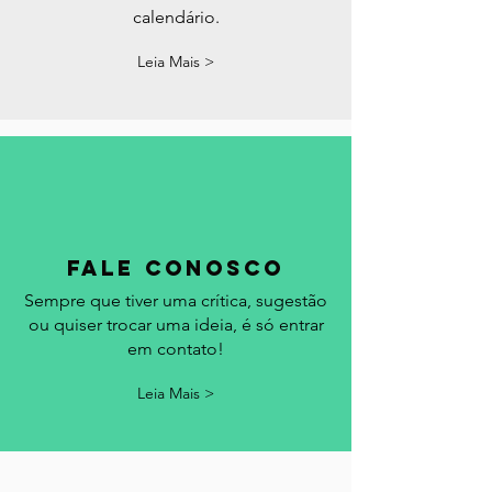
Acompanhe aqui os feriados, datas
comemorativas e eventos em Portugal.
Acrescentamos seu evento no
calendário.
Leia Mais >
fale conosco
Sempre que tiver uma crítica, sugestão
ou quiser trocar uma ideia, é só entrar
em contato!
Leia Mais >