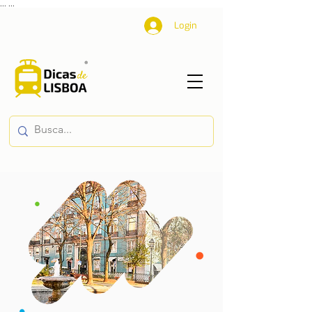
...
...
Login