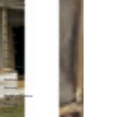
Documentos
necessários
Educação
Emprego
Energia
Eventos
História
Lisboa
Lisboa com
crianças
Mobilidade
Moradia
Morar em Lisboa
Notícias
Porto