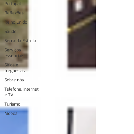
Portugal
Reflexões
Reino Unido
Saúde
Serra da Estrela
Serviços
essenciais
Sítios e
freguesias
Sobre nós
Telefone, Internet
e TV
Turismo
Moeda