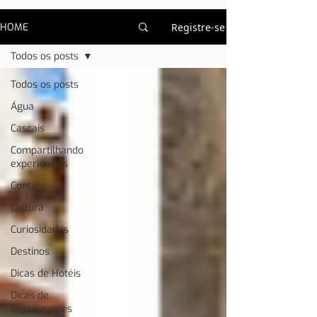
HOME
Registre-se
Todos os posts
Todos os posts
Água
Cascais
Compartilhando
experiências
Contato
Cultura
Curiosidades
Destinos
Dicas de Hotéis
Dicas de
Restaurantes