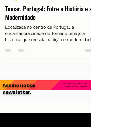
12 de dez. de 2023
9 min de leitura
Portugal
Tomar, Portugal: Entre a História e a
Modernidade
Localizada no centro de Portugal, a
encantadora cidade de Tomar é uma joia
histórica que mescla tradição e modernidade
de maneira única. Com uma rica herança
templária e uma atmosfera acolhedora, Tomar
atrai visitantes ávidos por explorar suas ruas
de paralelepípedos, descobrir seus
monumentos históricos e mergulhar em uma
atmosfera que transpira cultura e história.
Assine nossa
INSCREVA-SE PARA RECEBER
ATUALIZAÇÕES EXCLUSIVAS.
newsletter.