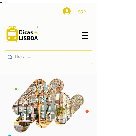
...
...
Login