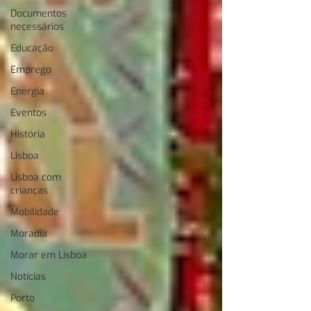
Documentos
necessários
Educação
Emprego
Energia
Eventos
História
Lisboa
Lisboa com
crianças
Mobilidade
Moradia
Morar em Lisboa
Notícias
Porto