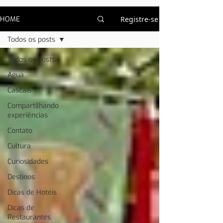
HOME
Registre-se
Todos os posts
Todos os posts
Água
Cascais
Compartilhando
experiências
Contato
Cultura
Curiosidades
Destinos
Dicas de Hotéis
Dicas de
Restaurantes