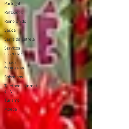
Portugal
Reflexões
Reino Unido
Saúde
Serra da Estrela
Serviços
essenciais
Sítios e
freguesias
Sobre nós
Telefone, Internet
e TV
Turismo
Moeda