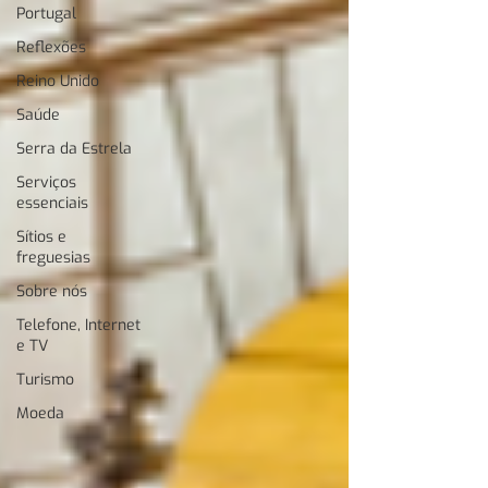
Portugal
Reflexões
Reino Unido
Saúde
Serra da Estrela
Serviços
essenciais
Sítios e
freguesias
Sobre nós
Telefone, Internet
e TV
Turismo
Moeda