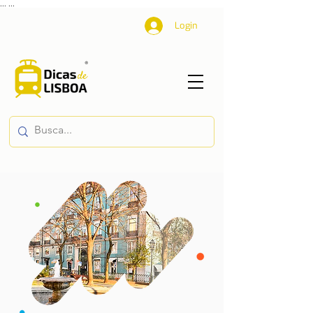
...
...
Login