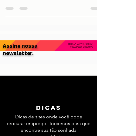
Nós, do Dicas de Lisboa, adoramos este mês
porque é quando a cidade ganha uma energia
diferente — mais alegre, colorida e cheia de
vida...
Assine nossa
INSCREVA-SE PARA RECEBER
ATUALIZAÇÕES EXCLUSIVAS.
newsletter.
dicas
Dicas de sites onde você pode