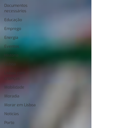
Documentos
necessários
Educação
Emprego
Energia
Eventos
História
Lisboa
Lisboa com
crianças
Mobilidade
Moradia
Morar em Lisboa
Notícias
Porto