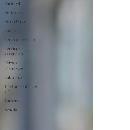
Portugal
Reflexões
Reino Unido
Saúde
Serra da Estrela
Serviços
essenciais
Sítios e
freguesias
Sobre nós
Telefone, Internet
e TV
Turismo
Moeda