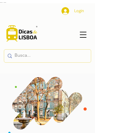
...
...
Login