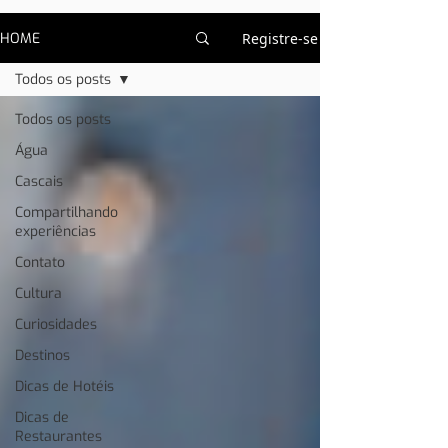
HOME
Registre-se
Todos os posts
Todos os posts
Água
Cascais
Compartilhando
experiências
Contato
Cultura
Curiosidades
Destinos
Dicas de Hotéis
Dicas de
Restaurantes