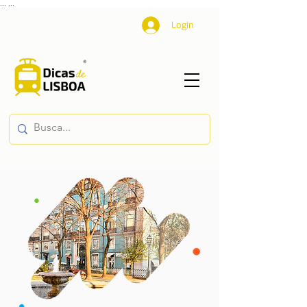
...
...
Login