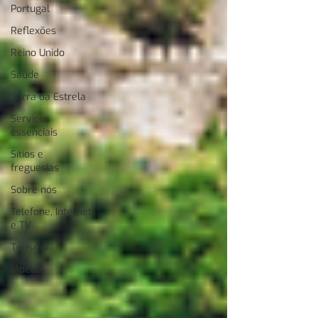
Portugal
Reflexões
Reino Unido
Saúde
Serra da Estrela
Serviços
essenciais
Sítios e
freguesias
Sobre nós
Telefone, Internet
e TV
Turismo
Moeda