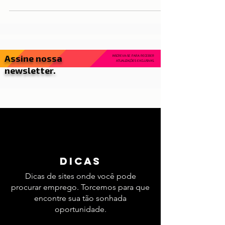
Portugal, o Centro do país é daqueles
destinos que conseguem juntar tudo:
natureza, história, cultura, boa comida e
aquela autenticidade que aquece o coração
— mesmo nos dias mais frescos.
Assine nossa
INSCREVA-SE PARA RECEBER
ATUALIZAÇÕES EXCLUSIVAS.
newsletter.
dicas
Dicas de sites onde você pode
procurar emprego. Torcemos para que