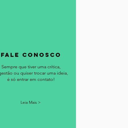
fale conosco
Sempre que tiver uma crítica,
gestão ou quiser trocar uma ideia,
é só entrar em contato!
Leia Mais >