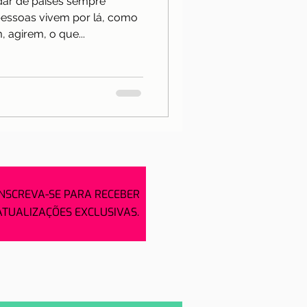
r de países sempre
Notícias
essoas vivem por lá, como
 agirem, o que...
a
INSCREVA-SE PARA RECEBER
ATUALIZAÇÕES EXCLUSIVAS.