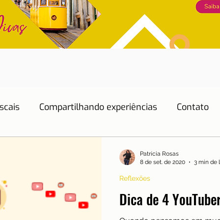
scais
Compartilhando experiências
Contato
Dicas de Hotéis
Dicas de Restaurantes
Patrícia Rosas
8 de set. de 2020
3 min de 
Reflexões
Educação
Emprego
Energia
Eventos
Dica de 4 YouTube