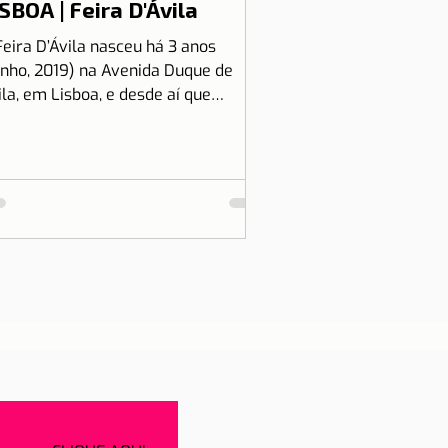
SBOA | Feira D'Ávila
Feira D’Ávila nasceu há 3 anos
unho, 2019) na Avenida Duque de
ila, em Lisboa, e desde aí que
tamos às Quintas e Sextas-Feiras
..