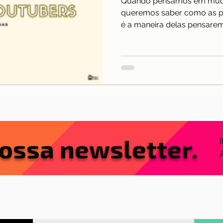
Quando pensamos em muda
nças
Mobilidade
Moradia
Morar em Lisboa
queremos saber como as p
é a maneira delas pensarem,
lexões
Reino Unido
Saúde
Serra da Estrel
ios e freguesias
Sobre nós
ossa newsletter.