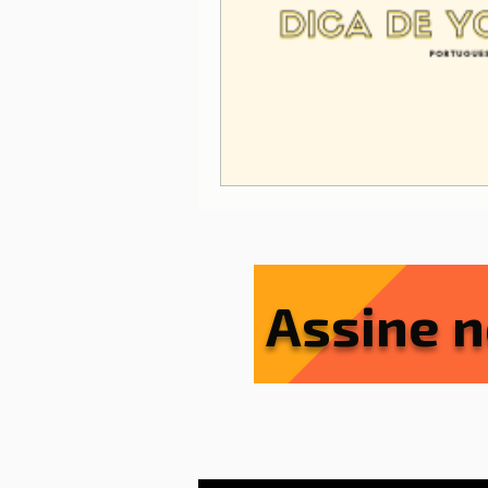
Lisboa
Lisboa com cria
Porto
Portugal
Ref
Serviços essenciais
Sít
Assine n