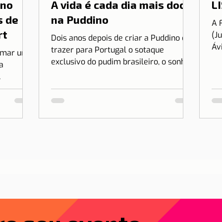
 no
A vida é cada dia mais doce
LI
s de
na Puddino
A 
rt
(J
Dois anos depois de criar a Puddino e
Áv
trazer para Portugal o sotaque
irmar uma
es
exclusivo do pudim brasileiro, o sonho
a
no.
de Drica Moraes ganha dimensão...
r Lisboa