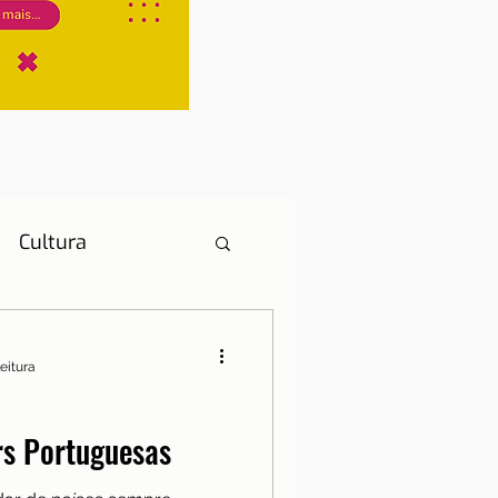
Cultura
leitura
História
rs Portuguesas