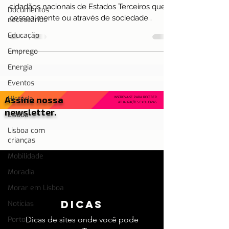
cidadãos nacionais de Estados Terceiros que,
Documentos
pessoalmente ou através de sociedade
necessários
constituída...
Educação
Emprego
Energia
Eventos
Assine nossa
História
INSCREVA-SE PARA RECEBER
ATUALIZAÇÕES EXCLUSIVAS.
newsletter.
Lisboa
Lisboa com
crianças
Mobilidade
Moradia
Morar em Lisboa
dicas
Notícias
Porto
Dicas de sites onde você pode