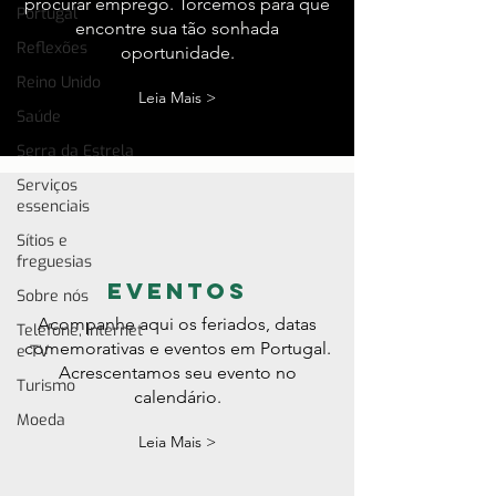
procurar emprego. Torcemos para que
Portugal
encontre sua tão sonhada
Reflexões
oportunidade.
Reino Unido
Leia Mais >
Saúde
Serra da Estrela
Serviços
essenciais
Sítios e
freguesias
eventos
Sobre nós
Acompanhe aqui os feriados, datas
Telefone, Internet
comemorativas e eventos em Portugal.
e TV
Acrescentamos seu evento no
Turismo
calendário.
Moeda
Leia Mais >