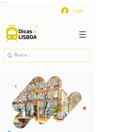
...
...
Login