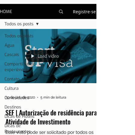
HOME
Registre-se
Todos os posts
Todos os posts
Água
Cascais
Load video
Compartilhando
experiências
Contato
Cultura
Curiosidades
30 de jan. de 2020
5 min de leitura
Destinos
SEF | Autorização de residência para
Dicas de Hotéis
Atividade de Investimento
Dicas de
Restaurantes
Esse visto pode ser solicitado por todos os