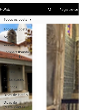
HOME
Registre-se
Todos os posts
Todos os posts
Água
Cascais
Compartilhando
experiências
Contato
Cultura
Curiosidades
Destinos
Dicas de Hotéis
Dicas de
Restaurantes