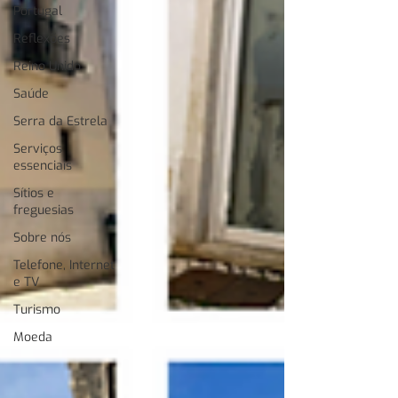
Portugal
Reflexões
Reino Unido
Saúde
Serra da Estrela
Serviços
essenciais
Sítios e
freguesias
Sobre nós
Telefone, Internet
e TV
Turismo
Moeda