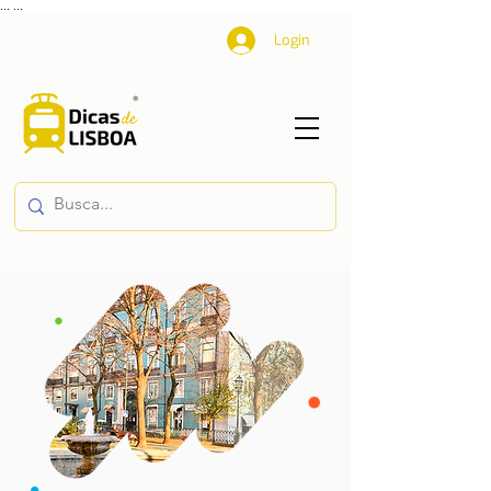
...
...
Login