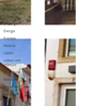
Documentos
necessários
Educação
Emprego
Energia
Eventos
História
Lisboa
Lisboa com
crianças
Mobilidade
Moradia
Morar em Lisboa
Notícias
Porto