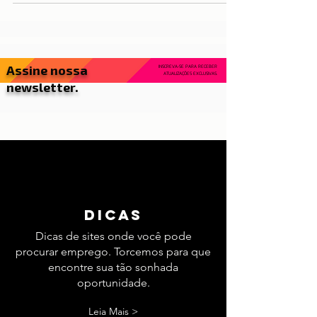
histórica que mescla tradição e modernidade
de maneira única. Com uma rica herança
templária e uma atmosfera acolhedora, Tomar
atrai visitantes ávidos por explorar suas ruas
de paralelepípedos, descobrir seus
monumentos históricos e mergulhar em uma
atmosfera que transpira cultura e história.
Assine nossa
INSCREVA-SE PARA RECEBER
ATUALIZAÇÕES EXCLUSIVAS.
newsletter.
dicas
Dicas de sites onde você pode
procurar emprego. Torcemos para que
encontre sua tão sonhada