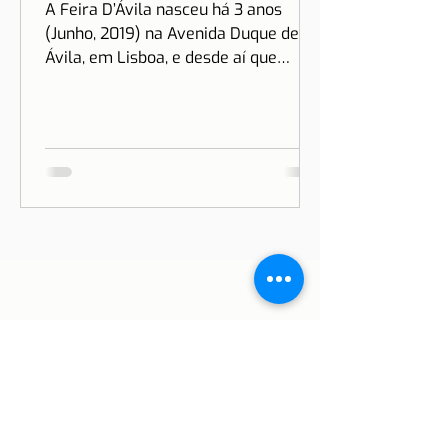
12 de jan. de 2023
1 min de leitura
LISBOA | Feira D'Ávila
A Feira D’Ávila nasceu há 3 anos
(Junho, 2019) na Avenida Duque de
Ávila, em Lisboa, e desde aí que
estamos às Quintas e Sextas-Feiras
no...