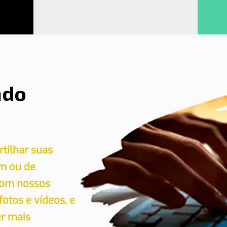
ndo
tilhar suas
em ou de
 com nossos
 fotos e vídeos, e
er mais