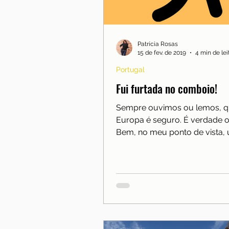
Mobilidade
Moradia
Reino Unido
Saúde
Patrícia Rosas
15 de fev. de 2019
4 min de lei
Portugal
Fui furtada no comboio!
Sempre ouvimos ou lemos, q
Europa é seguro. É verdade ou
Bem, no meu ponto de vista,
pouco de cada. É verdade qu
seguro,