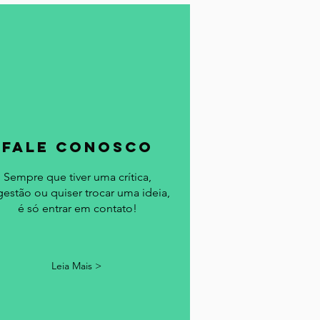
fale conosco
Sempre que tiver uma crítica,
gestão ou quiser trocar uma ideia,
é só entrar em contato!
Leia Mais >