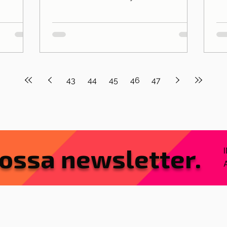
um número sequencial...
43
44
45
46
47
ossa newsletter.