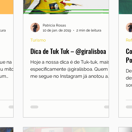
Morar em Lisboa
Notícias
Porto
Portugal
Serra da Estrela
Serviços essenciais
Sítios e 
Patrícia Rosas
tura
10 de jan. de 2019
2 min de leitura
Turismo
Ref
Dica de Tuk Tuk – @giralisboa
Co
Po
ue na
Hoje a nossa dica é de Tuk-tuk, mais
 mito?!!!
especificamente @giralisboa. Quem
De
 um
me segue no Instagram já anotou a
de
e é
nossa dica, agora chegou a vez de..
so
as