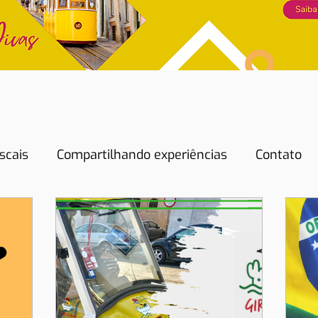
scais
Compartilhando experiências
Contato
Dicas de Hotéis
Dicas de Restaurantes
Do
Energia
Eventos
História
Lisboa
Lis