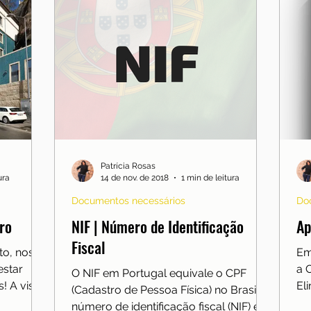
Patrícia Rosas
ura
14 de nov. de 2018
1 min de leitura
Documentos necessários
Do
ro
NIF | Número de Identificação
Ap
Fiscal
to, nos
Em
estar
a 
O NIF em Portugal equivale o CPF
! A vista
El
(Cadastro de Pessoa Física) no Brasil. O
.
Le
número de identificação fiscal (NIF) é