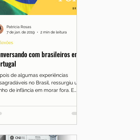
Reflexões
freguesias
Sobre nós
Patrícia Rosas
7 de jan. de 2019
2 min de leitura
lexões
nversando com brasileiros em
rtugal
pois de algumas experiências
sagradáveis no Brasil, ressurgiu um
nho de infância em morar fora. E
sim depois de algumas viagens de..