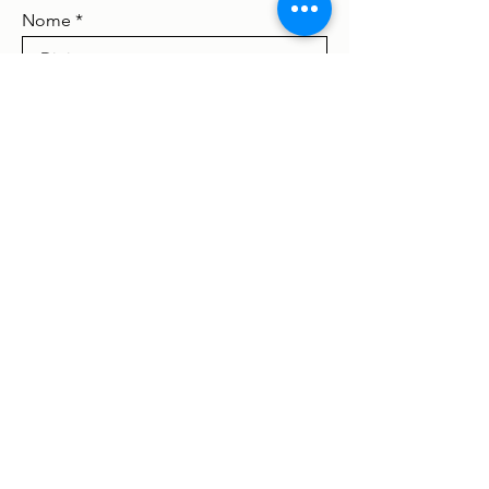
Nome
Digite seu email aqui
Concordo com os termos e
condições
Ver termos de uso
Inscrever-se