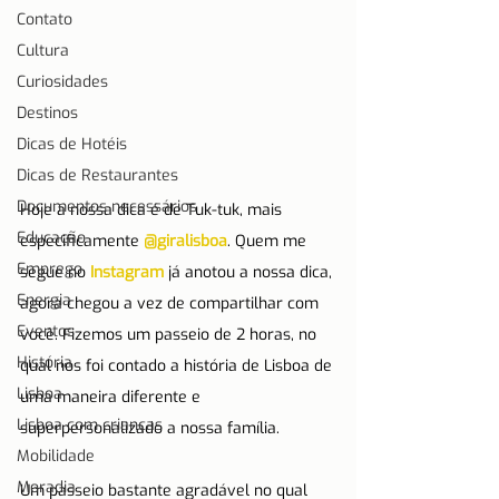
Contato
Cultura
Curiosidades
Destinos
Dicas de Hotéis
Dicas de Restaurantes
Documentos necessários
Hoje a nossa dica é de Tuk-tuk, mais 
Educação
especificamente 
@giralisboa
. Quem me 
Emprego
segue no 
Instagram
 já anotou a nossa dica, 
Energia
agora chegou a vez de compartilhar com 
Eventos
você. Fizemos um passeio de 2 horas, no 
História
qual nos foi contado a história de Lisboa de 
Lisboa
uma maneira diferente e 
Lisboa com crianças
superpersonalizado a nossa família.
Mobilidade
Moradia
Um passeio bastante agradável no qual 