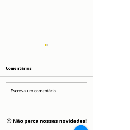
Comentários
Escreva um comentário
FÉRIAS | Dicas de
VINDIMA | Desc
Passeios em Portugal
que é
😍 Não perca nossas novidades!