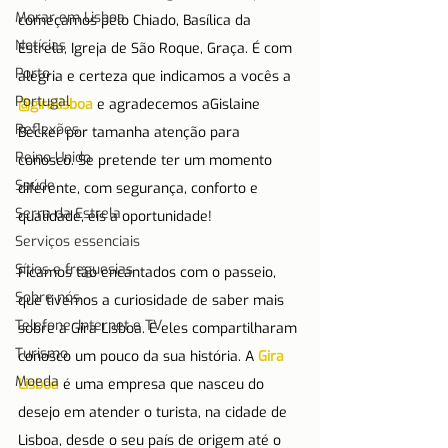
Morar em Lisboa
começamos pelo Chiado, Basílica da 
Notícias
Estrela, Igreja de São Roque, Graça. É com 
Porto
alegria e certeza que indicamos a vocês a 
Portugal
@giralisboa
 e agradecemos aGislaine 
Reflexões
Becker por tamanha atenção para 
Reino Unido
conosco. Se pretende ter um momento 
Saúde
diferente, com segurança, conforto e 
Serra da Estrela
qualidade, eis a oportunidade!
Serviços essenciais
Sítios e freguesias
Ficamos tão encantados com o passeio, 
Sobre nós
que tivemos a curiosidade de saber mais 
Telefone, Internet e TV
sobre a Gira Lisboa. E eles compartilharam 
Turismo
conosco um pouco da sua história. A 
Gira 
Moeda
Lisboa
 é uma empresa que nasceu do 
desejo em atender o turista, na cidade de 
Lisboa, desde o seu país de origem até o 