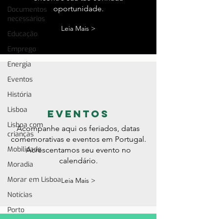
oportunidade.
Documentos
necessários
Leia Mais >
Educação
Emprego
Energia
Eventos
História
Lisboa
eventos
Lisboa com
Acompanhe aqui os feriados, datas
crianças
comemorativas e eventos em Portugal.
Mobilidade
Acrescentamos seu evento no
calendário.
Moradia
Morar em Lisboa
Leia Mais >
Notícias
Porto