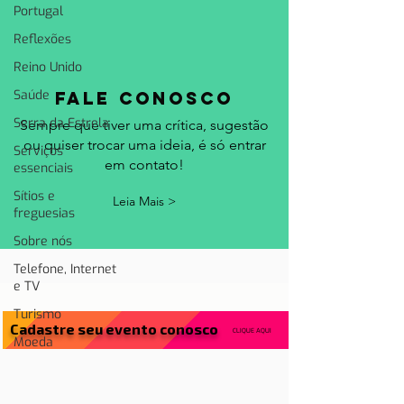
Portugal
Reflexões
Reino Unido
Saúde
fale conosco
Serra da Estrela
Sempre que tiver uma crítica, sugestão
ou quiser trocar uma ideia, é só entrar
Serviços
em contato!
essenciais
Sítios e
Leia Mais >
freguesias
Sobre nós
Telefone, Internet
e TV
Turismo
Cadastre seu evento conosco
CLIQUE AQUI
Moeda