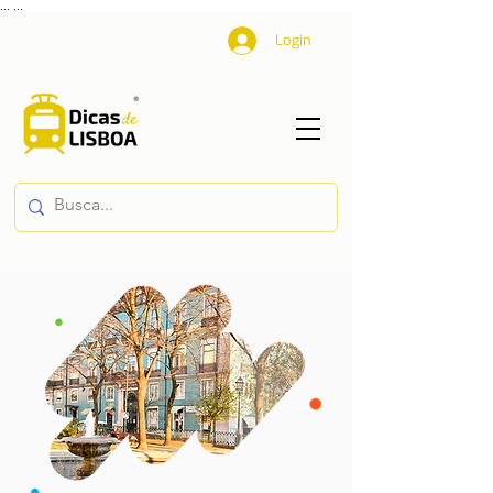
...
...
Login