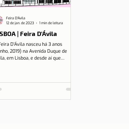
Feira D'Ávila
12 de jan. de 2023
1 min de leitura
SBOA | Feira D'Ávila
Feira D’Ávila nasceu há 3 anos
unho, 2019) na Avenida Duque de
ila, em Lisboa, e desde aí que
tamos às Quintas e Sextas-Feiras
..