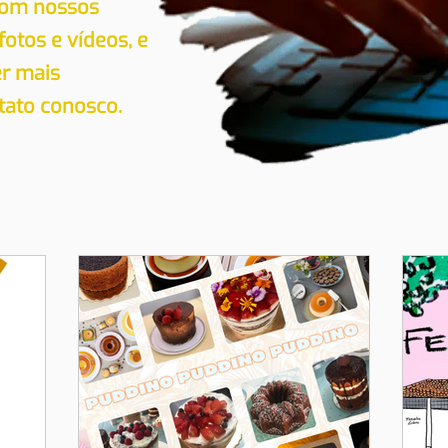
 com nossos
 fotos e vídeos, e
er mais
tato conosco.