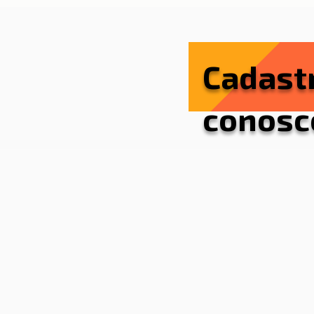
Cadast
conosc