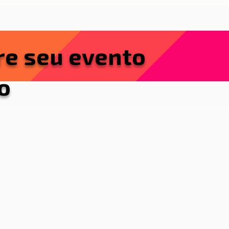
re seu evento
o