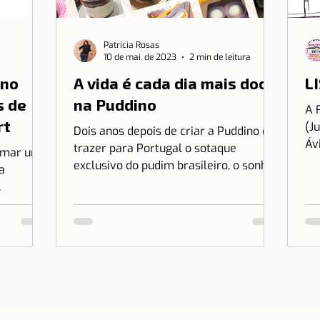
Patrícia Rosas
10 de mai. de 2023
2 min de leitura
 no
A vida é cada dia mais doce
LI
s de
na Puddino
A 
rt
(J
Dois anos depois de criar a Puddino e
Áv
trazer para Portugal o sotaque
irmar uma
es
exclusivo do pudim brasileiro, o sonho
a
no.
de Drica Moraes ganha dimensão...
r Lisboa