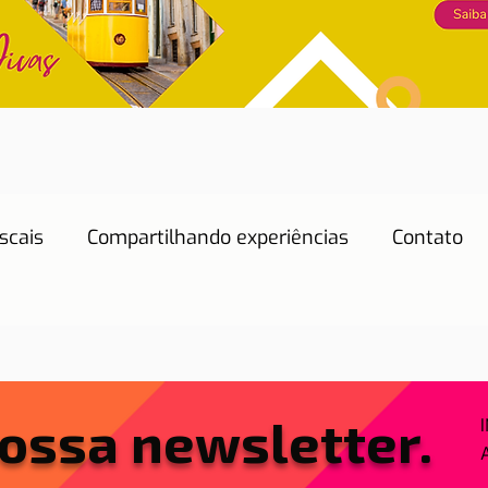
scais
Compartilhando experiências
Contato
Dicas de Hotéis
Dicas de Restaurantes
Educação
Emprego
Energia
Eventos
ossa newsletter.