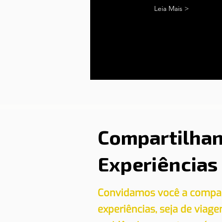
Leia Mais >
Compartilha
Experiências
Convidamos você a compar
experiências, seja de viag