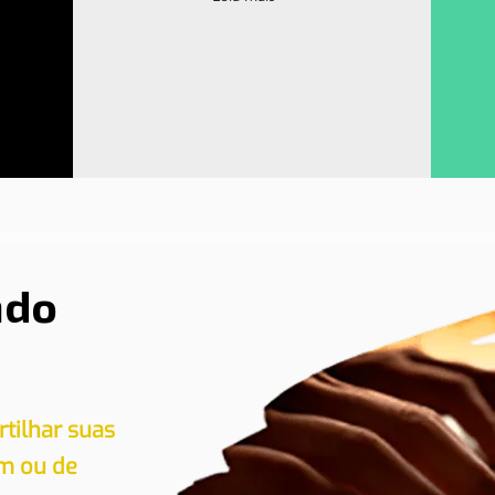
ndo
tilhar suas
em ou de