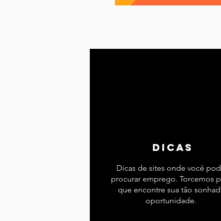
Lisboa
Lisboa com cria
Porto
Portugal
Ref
Serviços essenciais
Sít
dicas
Dicas de sites onde você po
procurar emprego. Torcemos p
que encontre sua tão sonhad
oportunidade.