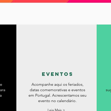
nças
Mobilidade
Moradia
Morar em Lisboa
lexões
Reino Unido
Saúde
Serra da Estrel
ios e freguesias
Sobre nós
eventos
de
Acompanhe aqui os feriados,
ara
datas comemorativas e eventos
su
a
em Portugal. Acrescentamos seu
evento no calendário.
Leia Mais >