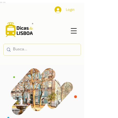
...
...
Login