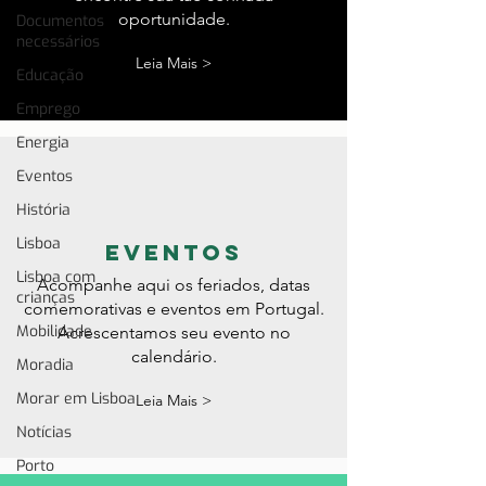
oportunidade.
Documentos
necessários
Leia Mais >
Educação
Emprego
Energia
Eventos
História
Lisboa
eventos
Lisboa com
Acompanhe aqui os feriados, datas
crianças
comemorativas e eventos em Portugal.
Mobilidade
Acrescentamos seu evento no
calendário.
Moradia
Morar em Lisboa
Leia Mais >
Notícias
Porto