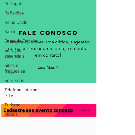
Portugal
Reflexões
Reino Unido
Saúde
fale conosco
Serra da Estrela
Sempre que tiver uma crítica, sugestão
ou quiser trocar uma ideia, é só entrar
Serviços
em contato!
essenciais
Sítios e
Leia Mais >
freguesias
Sobre nós
Telefone, Internet
e TV
Turismo
Cadastre seu evento conosco
CLIQUE AQUI
Moeda