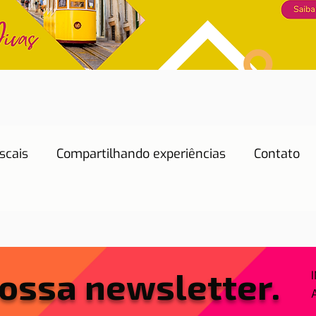
scais
Compartilhando experiências
Contato
Dicas de Hotéis
Dicas de Restaurantes
Educação
Emprego
Energia
Eventos
ossa newsletter.