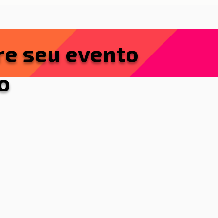
re seu evento
o