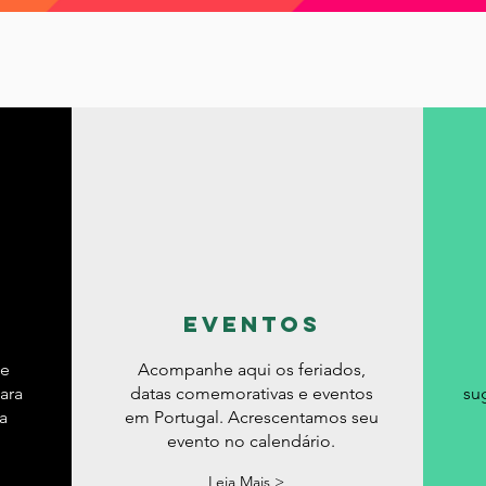
nças
Mobilidade
Moradia
Morar em Lisboa
lexões
Reino Unido
Saúde
Serra da Estrel
ios e freguesias
Sobre nós
eventos
de
Acompanhe aqui os feriados,
ara
datas comemorativas e eventos
su
a
em Portugal. Acrescentamos seu
evento no calendário.
Leia Mais >