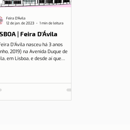
Feira D'Ávila
12 de jan. de 2023
1 min de leitura
SBOA | Feira D'Ávila
Feira D’Ávila nasceu há 3 anos
unho, 2019) na Avenida Duque de
ila, em Lisboa, e desde aí que
tamos às Quintas e Sextas-Feiras
..