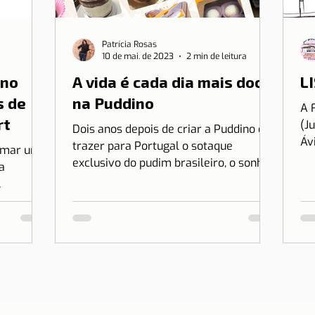
Patrícia Rosas
10 de mai. de 2023
2 min de leitura
 no
A vida é cada dia mais doce
LI
s de
na Puddino
A 
rt
(J
Dois anos depois de criar a Puddino e
Áv
trazer para Portugal o sotaque
irmar uma
es
exclusivo do pudim brasileiro, o sonho
a
no.
de Drica Moraes ganha dimensão...
r Lisboa