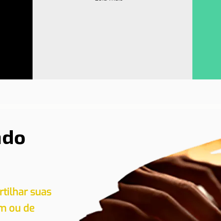
ndo
tilhar suas
em ou de