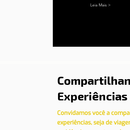
Leia Mais >
Compartilha
Experiências
Convidamos você a compar
experiências, seja de viag