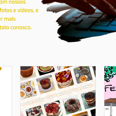
 com nossos
 fotos e vídeos, e
er mais
tato conosco.