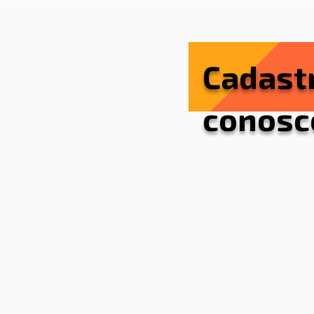
Cadast
conosc