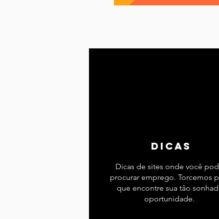
Lisboa
Lisboa com cria
Porto
Portugal
Ref
Serviços essenciais
Sít
dicas
Dicas de sites onde você po
procurar emprego. Torcemos p
que encontre sua tão sonhad
oportunidade.