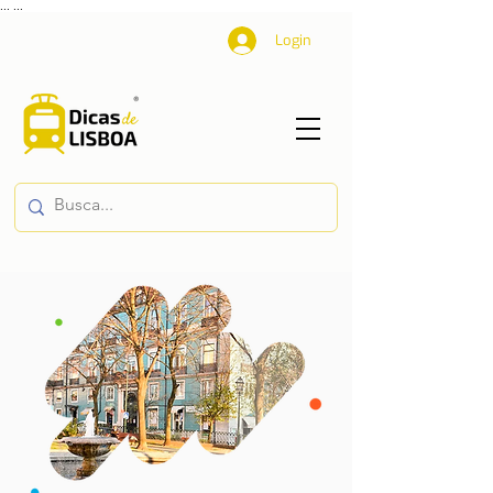
...
...
Login