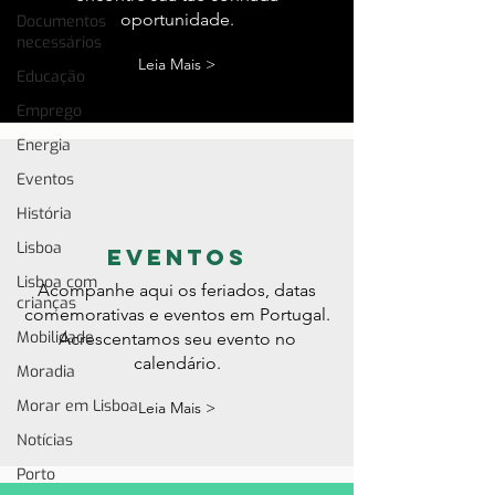
oportunidade.
Documentos
necessários
Leia Mais >
Educação
Emprego
Energia
Eventos
História
Lisboa
eventos
Lisboa com
Acompanhe aqui os feriados, datas
crianças
comemorativas e eventos em Portugal.
Mobilidade
Acrescentamos seu evento no
calendário.
Moradia
Morar em Lisboa
Leia Mais >
Notícias
Porto