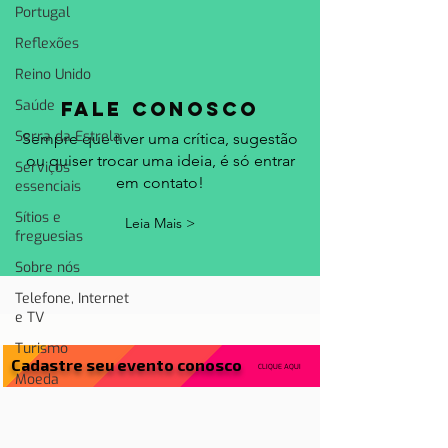
Portugal
Reflexões
Reino Unido
Saúde
fale conosco
Serra da Estrela
Sempre que tiver uma crítica, sugestão
ou quiser trocar uma ideia, é só entrar
Serviços
em contato!
essenciais
Sítios e
Leia Mais >
freguesias
Sobre nós
Telefone, Internet
e TV
Turismo
Cadastre seu evento conosco
CLIQUE AQUI
Moeda