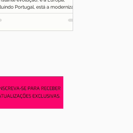
cluindo Portugal, está a modernizar a
a gestão de fronteiras para garantir
a experiência mais segura e
ciente. Se leu o nosso artigo anterior
bre o Sistema de Entrada/Saída
ES) – aquele que diz "adeus ao
rimbo e olá à biometria" –, já sabe
e a forma como as suas entradas e
ídas do Espaço Schengen são
gistadas mudou.
INSCREVA-SE PARA RECEBER
ATUALIZAÇÕES EXCLUSIVAS.