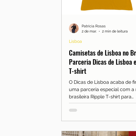
Mobilidade
Moradia
Reino Unido
Saúde
Patrícia Rosas
2 de mar.
2 min de leitura
Lisboa
Camisetas de Lisboa no Bra
Parceria Dicas de Lisboa 
T-shirt
O Dicas de Lisboa acaba de f
uma parceria especial com a
brasileira Ripple T-shirt para
transformar o nosso amor po
em algo que você pode vestir