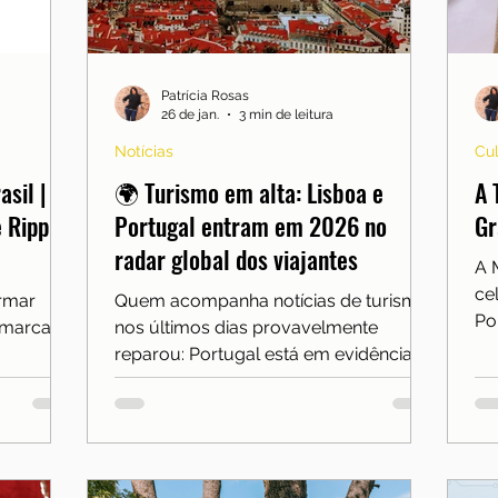
Morar em Lisboa
Notícias
Porto
Portugal
Serra da Estrela
Serviços essenciais
Sítios e 
Patrícia Rosas
26 de jan.
3 min de leitura
Notícias
Cul
sil |
🌍 Turismo em alta: Lisboa e
A 
e Ripple
Portugal entram em 2026 no
Gr
radar global dos viajantes
A 
ce
irmar
Quem acompanha notícias de turismo
Po
 marca
nos últimos dias provavelmente
de
reparou: Portugal está em evidência, e
do.
r Lisboa
Lisboa, claro, segue como uma das
.
grandes protagonistas.