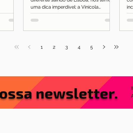
 cristã.
uma dica imperdível: a Vinícola
in
Bacalhôa, em Azeitão. A apenas 40
su
minutos da capital portuguesa, esse é
um
o tipo de lugar que surpreende — uma
efi
mistura de arte, cultura, natureza e
so
vinhos premiados.
(E
1
2
3
4
5
ca
qu
sa
re
ossa newsletter.