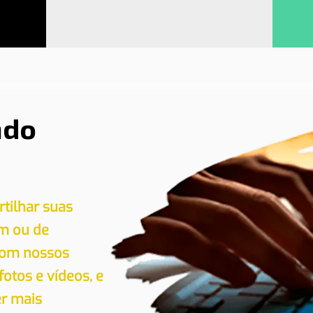
ndo
tilhar suas
em ou de
 com nossos
 fotos e vídeos, e
er mais