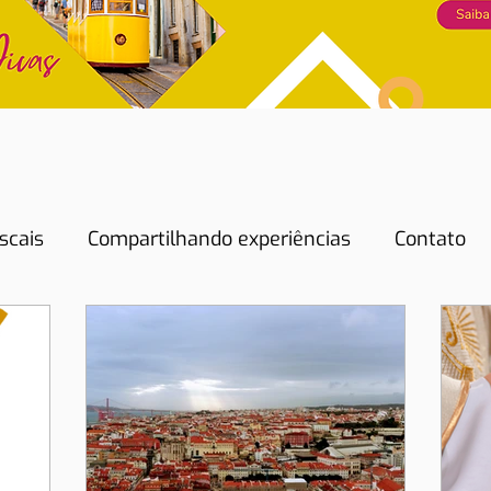
scais
Compartilhando experiências
Contato
Dicas de Hotéis
Dicas de Restaurantes
Do
Energia
Eventos
História
Lisboa
Lis