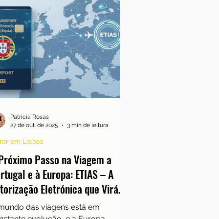
Patrícia Rosas
27 de out. de 2025
3 min de leitura
rar em Lisboa
Próximo Passo na Viagem a
rtugal e à Europa: ETIAS – A
torização Eletrónica que Virá
ós o Fim do Carimbo
mundo das viagens está em
nstante evolução, e a Europa,