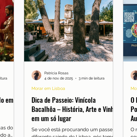
Patrícia Rosas
itura
4 de nov. de 2025
3 min de leitura
Morar em Lisboa
Mo
lo em
Dica de Passeio: Vinícola
O 
Bacalhôa – História, Arte e Vinhos
Po
em um só lugar
Au
Ap
cas do
Se você está procurando um passeio
O 
ndo a
diferente saindo de Lisboa, nós temos
co