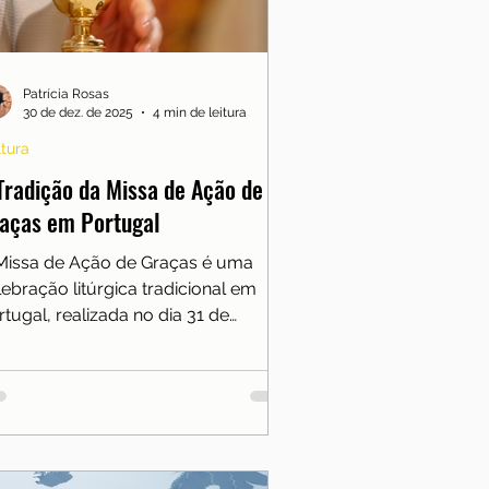
Reflexões
freguesias
Sobre nós
Patrícia Rosas
30 de dez. de 2025
4 min de leitura
tura
Tradição da Missa de Ação de
aças em Portugal
Missa de Ação de Graças é uma
lebração litúrgica tradicional em
rtugal, realizada no dia 31 de
zembro, marcando o encerramento
..