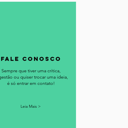
fale conosco
Sempre que tiver uma crítica,
gestão ou quiser trocar uma ideia,
é só entrar em contato!
Leia Mais >