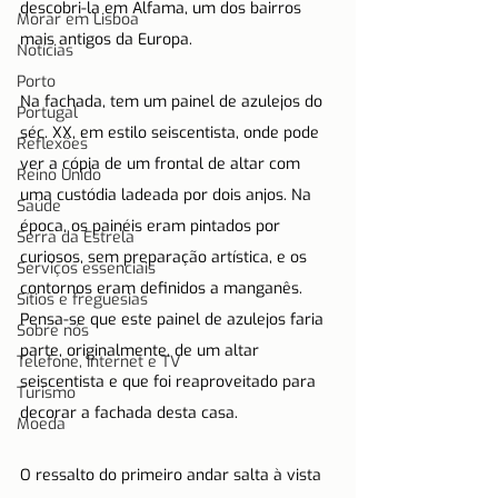
descobri-la em Alfama, um dos bairros 
Morar em Lisboa
mais antigos da Europa.
Notícias
Porto
Na fachada, tem um painel de azulejos do 
Portugal
séc. XX, em estilo seiscentista, onde pode 
Reflexões
ver a cópia de um frontal de altar com 
Reino Unido
uma custódia ladeada por dois anjos. Na 
Saúde
época, os painéis eram pintados por 
Serra da Estrela
curiosos, sem preparação artística, e os 
Serviços essenciais
contornos eram definidos a manganês. 
Sítios e freguesias
Pensa-se que este painel de azulejos faria 
Sobre nós
parte, originalmente, de um altar 
Telefone, Internet e TV
seiscentista e que foi reaproveitado para 
Turismo
decorar a fachada desta casa.
Moeda
O ressalto do primeiro andar salta à vista 