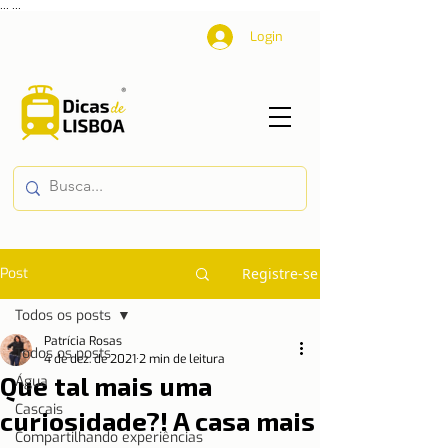
...
...
Login
Post
Registre-se
Todos os posts
Patrícia Rosas
Todos os posts
4 de dez. de 2021
2 min de leitura
Que tal mais uma
Água
Cascais
curiosidade?! A casa mais
Compartilhando experiências