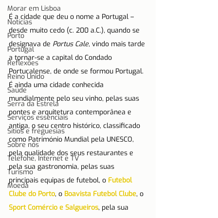
Morar em Lisboa
É a cidade que deu o nome a Portugal – 
Notícias
desde muito cedo (c. 200 a.C.), quando se 
Porto
designava de 
Portus Cale
, vindo mais tarde 
Portugal
a tornar-se a capital do Condado 
Reflexões
Portucalense, de onde se formou Portugal. 
Reino Unido
É ainda uma cidade conhecida 
Saúde
mundialmente pelo seu vinho, pelas suas 
Serra da Estrela
pontes e arquitetura contemporânea e 
Serviços essenciais
antiga, o seu centro histórico, classificado 
Sítios e freguesias
como Património Mundial pela UNESCO, 
Sobre nós
pela qualidade dos seus restaurantes e 
Telefone, Internet e TV
pela sua gastronomia, pelas suas 
Turismo
principais equipas de futebol, o 
Futebol 
Moeda
Clube do Porto
, o 
Boavista Futebol Clube
, o 
Sport Comércio e Salgueiros
, pela sua 