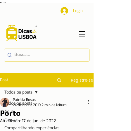
...
...
Login
Post
Registre-se
Todos os posts
Patrícia Rosas
Todos os posts
26 de fev. de 2019
2 min de leitura
Porto
Água
Cascais
Atualizado:
17 de jun. de 2022
Compartilhando experiências