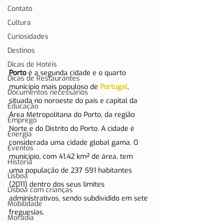
Contato
Cultura
Curiosidades
Destinos
Dicas de Hotéis
Porto
 é a segunda cidade e o quarto 
Dicas de Restaurantes
município mais populoso de 
Portugal
, 
Documentos necessários
situada no noroeste do país e capital da 
Educação
Área Metropolitana do Porto, da região 
Emprego
Norte e do Distrito do Porto. A cidade é 
Energia
considerada uma cidade global gama. O 
Eventos
município, com 41,42 km² de área, tem 
História
uma população de 237 591 habitantes 
Lisboa
(2011) dentro dos seus limites 
Lisboa com crianças
administrativos, sendo subdividido em sete 
Mobilidade
freguesias.
Moradia