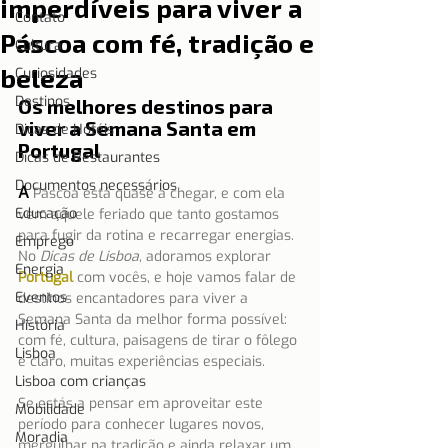
imperdíveis para viver a
Contato
Páscoa com fé, tradição e
Cultura
beleza
Curiosidades
Destinos
Os melhores destinos para 
viver a Semana Santa em 
Dicas de Hotéis
Portugal
Dicas de Restaurantes
Documentos necessários
A 
Páscoa está quase a chegar, e com ela 
Educação
vem aquele feriado que tanto gostamos 
para fugir da rotina e recarregar energias. 
Emprego
No 
Dicas de Lisboa
, adoramos explorar 
Energia
Portugal
 com vocês, e hoje vamos falar de 
Eventos
destinos encantadores para viver a 
Semana Santa da melhor forma possível: 
História
com fé, cultura, paisagens de tirar o fôlego 
Lisboa
e claro, muitas experiências especiais.
Lisboa com crianças
Se estás a pensar em aproveitar este 
Mobilidade
período para conhecer lugares novos, 
Moradia
mergulhar na tradição e ainda relaxar um 