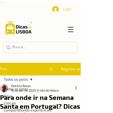
...
...
Login
Post
Registre-se
Todos os posts
Patrícia Rosas
Todos os posts
16 de abr. de 2025
5 min de leitura
Para onde ir na Semana
Água
Cascais
Santa em Portugal? Dicas
Compartilhando experiências