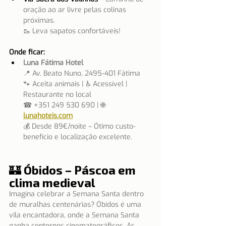
oração ao ar livre pelas colinas 
próximas.
🥾 Leva sapatos confortáveis!
Onde ficar:
Luna Fátima Hotel
📍 Av. Beato Nuno, 2495-401 Fátima
🐾 Aceita animais | ♿ Acessível | 
Restaurante no local
☎ +351 249 530 690 | 🌐 
lunahoteis.com
💰 Desde 89€/noite – Ótimo custo-
benefício e localização excelente.
🏰 Óbidos – Páscoa em 
clima medieval
Imagina celebrar a Semana Santa dentro 
de muralhas centenárias? 
Óbidos é uma 
vila encantadora, onde a Semana Santa 
ganha contornos cinematográficos. As 