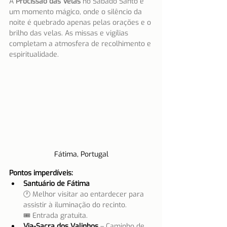
A 
Procissão das Velas
 no Sábado Santo é 
um momento mágico, onde o silêncio da 
noite é quebrado apenas pelas orações e o 
brilho das velas. As missas e vigílias 
completam a atmosfera de recolhimento e 
espiritualidade.
Fátima, Portugal
Pontos imperdíveis:
Santuário de Fátima
🕐 Melhor visitar ao entardecer para 
assistir à iluminação do recinto.
🎟 Entrada gratuita.
Via-Sacra dos Valinhos
 – Caminho de 