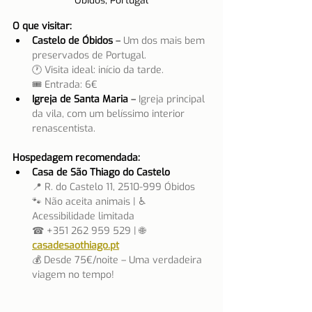
Óbidos, Portugal
O que visitar:
Castelo de Óbidos
 – 
Um dos mais bem 
preservados de Portugal.
🕐 Visita ideal: início da tarde.
🎟 Entrada: 6€
Igreja de Santa Maria
 – 
Igreja principal 
da vila, com um belíssimo interior 
renascentista.
Hospedagem recomendada:
Casa de São Thiago do Castelo
📍 R. do Castelo 11, 2510-999 Óbidos
🐾 Não aceita animais | ♿ 
Acessibilidade limitada
☎ +351 262 959 529 | 🌐 
casadesaothiago.pt
💰 Desde 75€/noite – Uma verdadeira 
viagem no tempo!