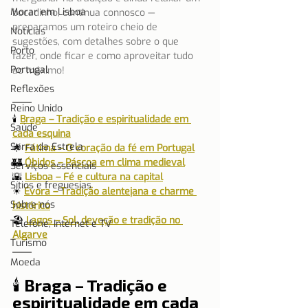
Morar em Lisboa
bocadinho, continua connosco — 
preparamos um roteiro cheio de 
Notícias
sugestões, com detalhes sobre o que 
Porto
fazer, onde ficar e como aproveitar tudo 
Portugal
ao máximo!
Reflexões
Reino Unido
🕯 
Braga – Tradição e espiritualidade em 
Saúde
cada esquina
Serra da Estrela
🌟 
Fátima – O coração da fé em Portugal
🏰 
Óbidos – Páscoa em clima medieval
Serviços essenciais
🌇 
Lisboa – Fé e cultura na capital
Sítios e freguesias
☀ 
Évora – Tradição alentejana e charme 
Sobre nós
histórico
🏖 
Lagos – Sol, devoção e tradição no 
Telefone, Internet e TV
Algarve
Turismo
Moeda
🕯 Braga – Tradição e 
espiritualidade em cada 