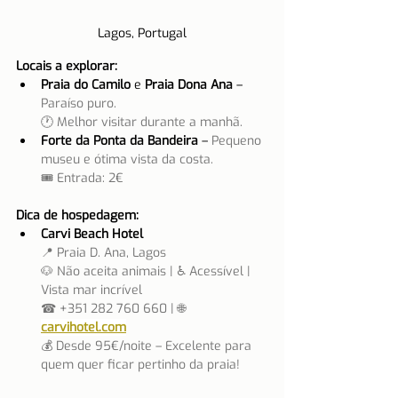
Lagos, Portugal
Locais a explorar:
Praia do Camilo
 e 
Praia Dona Ana
 – 
Paraíso puro.
🕐 Melhor visitar durante a manhã.
Forte da Ponta da Bandeira
 – 
Pequeno 
museu e ótima vista da costa.
🎟 Entrada: 2€
Dica de hospedagem:
Carvi Beach Hotel
📍 Praia D. Ana, Lagos
🐶 Não aceita animais | ♿ Acessível | 
Vista mar incrível
☎ +351 282 760 660 | 🌐 
carvihotel.com
💰 Desde 95€/noite – Excelente para 
quem quer ficar pertinho da praia!