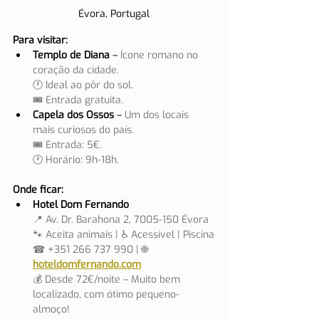
Évora, Portugal
Para visitar:
Templo de Diana
 –
 Ícone romano no 
coração da cidade.
🕐 Ideal ao pôr do sol.
🎟 Entrada gratuita.
Capela dos Ossos
 – 
Um dos locais 
mais curiosos do país.
🎟 Entrada: 5€.
🕐 Horário: 9h-18h.
Onde ficar:
Hotel Dom Fernando
📍 Av. Dr. Barahona 2, 7005-150 Évora
🐾 Aceita animais | ♿ Acessível | Piscina
☎ +351 266 737 990 | 🌐 
hoteldomfernando.com
💰 Desde 72€/noite – Muito bem 
localizado, com ótimo pequeno-
almoço!