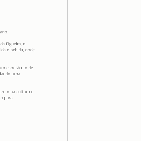
ano.
a Figueira, o 
ida e bebida, onde 
 um espetáculo de 
riando uma 
rem na cultura e 
m para 