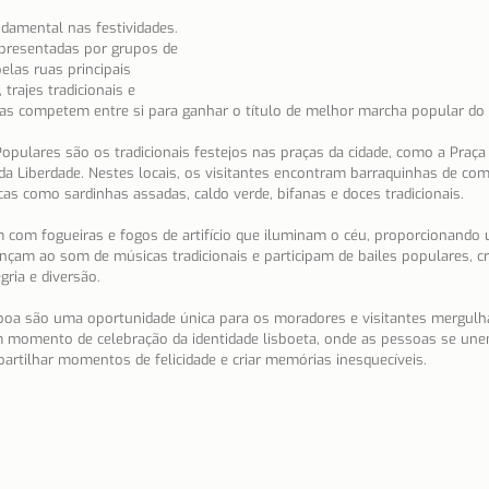
amental nas festividades. 
presentadas por grupos de 
elas ruas principais 
trajes tradicionais e 
as competem entre si para ganhar o título de melhor marcha popular do 
pulares são os tradicionais festejos nas praças da cidade, como a Praça d
 da Liberdade. Nestes locais, os visitantes encontram barraquinhas de com
cas como sardinhas assadas, caldo verde, bifanas e doces tradicionais.
 com fogueiras e fogos de artifício que iluminam o céu, proporcionando
nçam ao som de músicas tradicionais e participam de bailes populares, c
ria e diversão.
oa são uma oportunidade única para os moradores e visitantes mergulha
m momento de celebração da identidade lisboeta, onde as pessoas se une
rtilhar momentos de felicidade e criar memórias inesquecíveis.