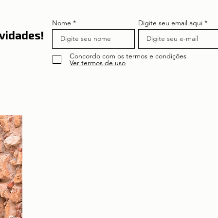
Nome
Digite seu email aqui
vidades!
Concordo com os termos e condições
Ver termos de uso
Sobre a autora
Patrícia Rosas, Brasileira, Casada, Mãe da Isabella,
Administradora por profissão e sonhadora por paixão.
Entre idas e vindas à Portugal, planejamos nossa
mudança e opções de investimento em Portugal.