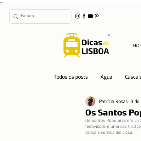
...
...
HO
Todos os posts
Água
Cascai
Patrícia Rosas
13 de
Destinos
Dicas de Hotéis
Os Santos Po
Os Santos Populares em Lisb
festividade é uma das tradiç
Emprego
Energia
Even
dança e comida deliciosa.