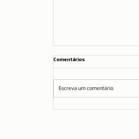
Comentários
Escreva um comentário
Camisetas de Lisboa no
Brasil | Parceria Dicas de
Lisboa e Ripple T-shirt