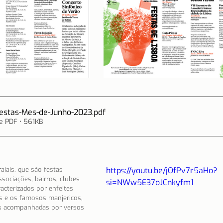
Festas-Mes-de-Junho-2023
.pdf
e PDF • 561KB
iais, que são festas 
https://youtu.be/jOfPv7r5aHo?
sociações, bairros, clubes 
si=NWw5E37oJCnkyfm1
racterizados por enfeites 
es e os famosos manjericos, 
s acompanhadas por versos 