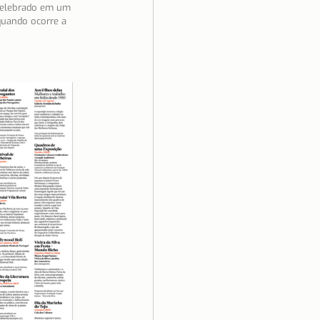
celebrado em um 
quando ocorre a 
ino Unido
Saúde