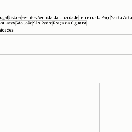
ugal
Lisboa
Eventos
Avenida da Liberdade
Terreiro do Paço
Santo Antó
opulares
São João
São Pedro
Praça da Figueira
sidades