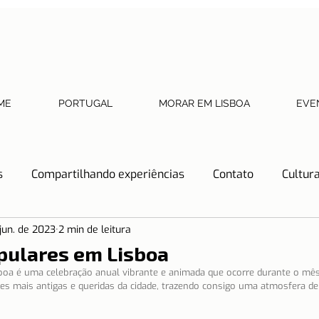
ME
PORTUGAL
MORAR EM LISBOA
EVE
s
Compartilhando experiências
Contato
Cultur
 jun. de 2023
2 min de leitura
Dicas de Restaurantes
Documentos necessários
pulares em Lisboa
oa é uma celebração anual vibrante e animada que ocorre durante o mês
ões mais antigas e queridas da cidade, trazendo consigo uma atmosfera de 
tos
História
Lisboa
Lisboa com crianças