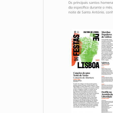
Os principais santos homena
dia específico durante o mês.
Moradia
Morar em Lisboa
noite de Santo António, con
Serra da Estrela
Serviços e