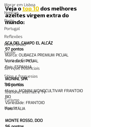
Morar em Lisboa
Veja o 
top 10
 dos melhores 
Notícias
azeites virgem extra do 
Porto
mundo:
Portugal
Reflexões
SCA DEL CAMPO EL ALCÁZ
Reino Unido
97 pontos
Saúde
Marca
: OLIBAEZA PREMIUM PICUAL
Serra da Estrela
Variedade: PICUAL
País: ESPANHA 
Serviços essenciais
Sítios e freguesias
MONINI, SPA
Sobre nós
96 pontos
Marca
: MONINI MONOCULTIVAR FRANTOIO 
Telefone, Internet e TV
BIO
Turismo
Variedade: 
FRANTOIO
Moeda
País: ITÁLIA 
MONTE ROSSO, DOO
96 pontos