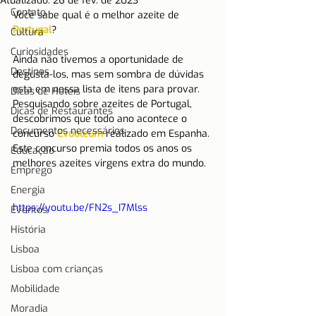
Atualizado:
26 de fev. de 2023
Contato
Você sabe qual é o melhor azeite de 
Portugal
?
Cultura
Curiosidades
Ainda não tivemos a oportunidade de 
Destinos
degusta-los, mas sem sombra de dúvidas 
esta em nossa lista de itens para provar. 
Dicas de Hotéis
Pesquisando sobre azeites de Portugal, 
Dicas de Restaurantes
descobrimos que todo ano acontece o 
Documentos necessários
concurso 
Evooleum
 realizado em Espanha. 
Este concurso premia todos os anos os 
Educação
melhores azeites virgens extra do mundo. 
Emprego
Energia
https://youtu.be/FN2s_I7Mlss
Eventos
História
Lisboa
Lisboa com crianças
Mobilidade
Moradia