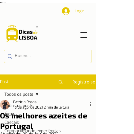
...
...
Login
Post
Registre-se
Todos os posts
Patrícia Rosas
Todos os posts
18 de ago. de 2021
2 min de leitura
Os melhores azeites de
Água
Cascais
Portugal
Compartilhando experiências