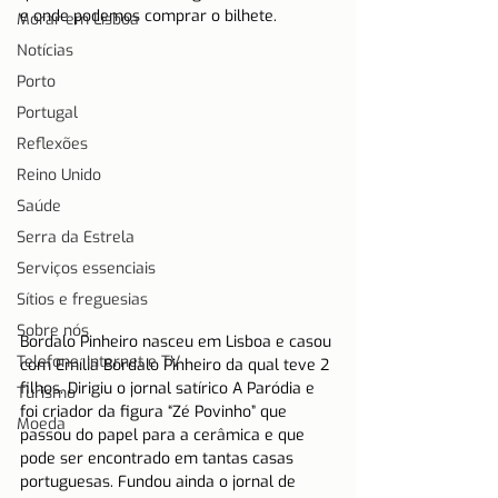
e onde podemos comprar o bilhete.
Morar em Lisboa
Notícias
Porto
Portugal
Reflexões
Reino Unido
Saúde
Serra da Estrela
Serviços essenciais
Sítios e freguesias
Sobre nós
Bordalo Pinheiro nasceu em Lisboa e casou 
Telefone, Internet e TV
com Emília Bordalo Pinheiro da qual teve 2 
filhos. Dirigiu o jornal satírico A Paródia e 
Turismo
foi criador da figura “Zé Povinho” que 
Moeda
passou do papel para a cerâmica e que 
pode ser encontrado em tantas casas 
portuguesas. Fundou ainda o jornal de 