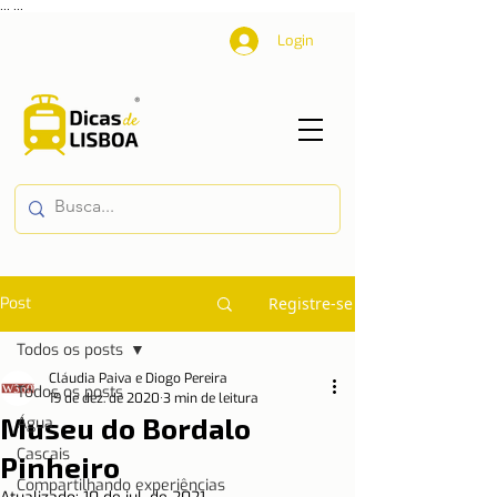
...
...
Login
Post
Registre-se
Todos os posts
Cláudia Paiva e Diogo Pereira
Todos os posts
19 de dez. de 2020
3 min de leitura
Museu do Bordalo
Água
Cascais
Pinheiro
Compartilhando experiências