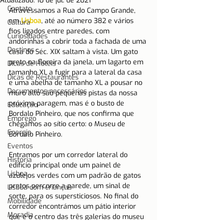
Atualizado:
10 de jul. de 2021
Contato
Atravessamos a Rua do Campo Grande, 
em 
Lisboa
, até ao número 382 e vários 
Cultura
fios ligados entre paredes, com 
Curiosidades
andorinhas a cobrir toda a fachada de uma 
Destinos
casa do Séc. XIX saltam à vista. Um gato 
preto na floreira da janela, um lagarto em 
Dicas de Hotéis
tamanho XL a fugir para a lateral da casa 
Dicas de Restaurantes
e uma abelha de tamanho XL a pousar no 
Documentos necessários
muro alto são pequenas pistas da nossa 
próxima paragem, mas é o busto de 
Educação
Bordalo Pinheiro, que nos confirma que 
Emprego
chegámos ao sítio certo: o Museu de 
Energia
Bordalo Pinheiro.
Eventos
Entramos por um corredor lateral do 
História
edifício principal onde um painel de 
Lisboa
azulejos verdes com um padrão de gatos 
pretos percorre a parede, um sinal de 
Lisboa com crianças
sorte, para os supersticiosos. No final do 
Mobilidade
corredor encontrámos um pátio interior 
Moradia
que é o centro das três galerias do museu 