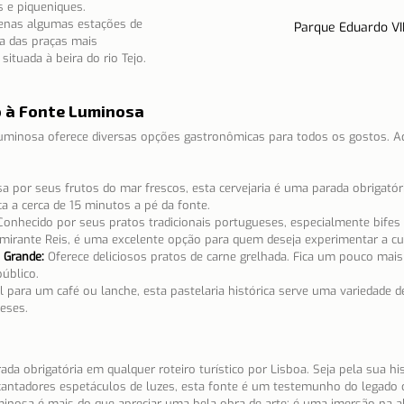
 e piqueniques.
enas algumas estações de 
Parque Eduardo VI
a das praças mais 
ituada à beira do rio Tejo.
 à Fonte Luminosa
Luminosa oferece diversas opções gastronômicas para todos os gostos. A
 por seus frutos do mar frescos, esta cervejaria é uma parada obrigatór
a a cerca de 15 minutos a pé da fonte.
Conhecido por seus pratos tradicionais portugueses, especialmente bifes 
mirante Reis, é uma excelente opção para quem deseja experimentar a culi
 Grande:
Oferece deliciosos pratos de carne grelhada. Fica um pouco mais
público.
l para um café ou lanche, esta pastelaria histórica serve uma variedade d
eses.
 obrigatória em qualquer roteiro turístico por Lisboa. Seja pela sua hist
ntadores espetáculos de luzes, esta fonte é um testemunho do legado cul
uminosa é mais do que apreciar uma bela obra de arte; é uma imersão na a