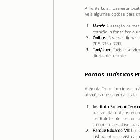
A Fonte Luminosa está local
Veja algumas opções para che
Metrô:
A estação de metr
estação, a fonte fica a
Ônibus:
Diversas linhas
708, 716 e 720.
Táxi/Uber:
Táxis e servi
direta até a fonte.
Pontos Turísticos P
Além da Fonte Luminosa, a á
atrações que valem a visita:
Instituto Superior Técnic
passos da fonte, é uma d
instituições de ensino su
campus é agradável para
Parque Eduardo VII:
Um d
Lisboa, oferece vistas p