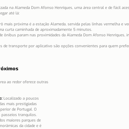
izada na Alameda Dom Afonso Henriques, uma área central e de fácil ace
gar até lá:
ô mais próxima é a estação Alameda, servida pelas linhas vermelha e verd
 uma curta caminhada de aproximadamente 5 minutos.
 de ônibus param nas proximidades da Alameda Dom Afonso Henriques, inc
ços de transporte por aplicativo são opções convenientes para quem pref
róximos
rea ao redor oferece outras 
o:
 Localizado a poucos 
as mais prestigiadas 
perior de Portugal. O 
 passeios tranquilos.
os maiores parques de 
anorâmicas da cidade e é 