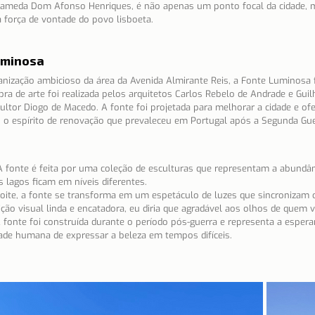
 Alameda Dom Afonso Henriques, é não apenas um ponto focal da cidade
 força de vontade do povo lisboeta.
Notícias
Porto
Portugal
Reflexões
Re
uminosa
nização ambicioso da área da Avenida Almirante Reis, a Fonte Luminosa 
ssenciais
Sítios e freguesias
Sobre nós
bra de arte foi realizada pelos arquitetos Carlos Rebelo de Andrade e Gui
tor Diogo de Macedo. A fonte foi projetada para melhorar a cidade e ofe
do o espírito de renovação que prevaleceu em Portugal após a Segunda Gue
A fonte é feita por uma coleção de esculturas que representam a abundânc
s lagos ficam em níveis diferentes.
oite, a fonte se transforma em um espetáculo de luzes que sincronizam 
ção visual linda e encatadora, eu diria que agradável aos olhos de quem v
 fonte foi construída durante o período pós-guerra e representa a espera
ade humana de expressar a beleza em tempos difíceis.