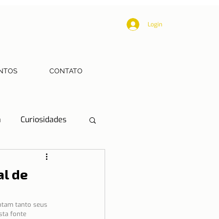
Login
NTOS
CONTATO
a
Curiosidades
Educação
al de
Mobilidade
antam tanto seus 
sta fonte 