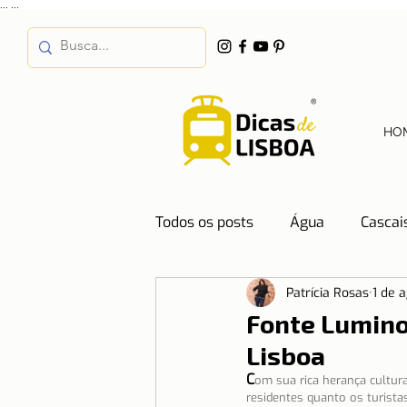
...
...
HO
Todos os posts
Água
Cascai
Patrícia Rosas
1 de 
Destinos
Dicas de Hotéis
Fonte Luminos
Lisboa
Emprego
Energia
Even
C
om sua rica herança cultura
residentes quanto os turista