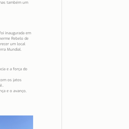
, mas também um 
ino Unido
Saúde
foi inaugurada em 
lherme Rebelo de 
recer um local 
rra Mundial.
ia e a força do 
com os jatos 
ê..
nça e o avanço, 