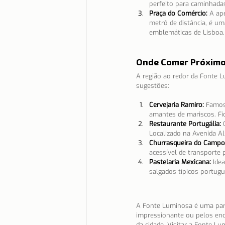
perfeito para caminhadas
Praça do Comércio:
A ap
metrô de distância, é um
emblemáticas de Lisboa, s
Onde Comer Próximo
A região ao redor da Fonte 
sugestões:
Cervejaria Ramiro:
Famosa
amantes de mariscos. Fic
Restaurante Portugália:
Localizado na Avenida Al
Churrasqueira do Campo
acessível de transporte 
Pastelaria Mexicana:
Idea
salgados típicos portugu
A Fonte Luminosa é uma parada
impressionante ou pelos enca
da cidade. Visitar a Fonte L