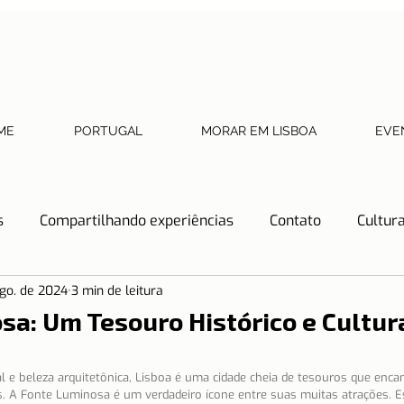
ME
PORTUGAL
MORAR EM LISBOA
EVE
s
Compartilhando experiências
Contato
Cultur
ago. de 2024
3 min de leitura
Dicas de Restaurantes
Documentos necessários
a: Um Tesouro Histórico e Cultur
tos
História
Lisboa
Lisboa com crianças
l e beleza arquitetônica, Lisboa é uma cidade cheia de tesouros que enc
s. A Fonte Luminosa é um verdadeiro ícone entre suas muitas atrações. E