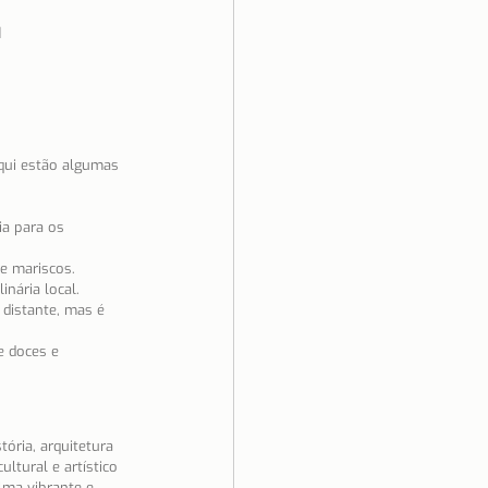
I
qui estão algumas 
ia para os 
e mariscos. 
nária local.
 distante, mas é 
e doces e 
ória, arquitetura 
tural e artístico 
lma vibrante e 