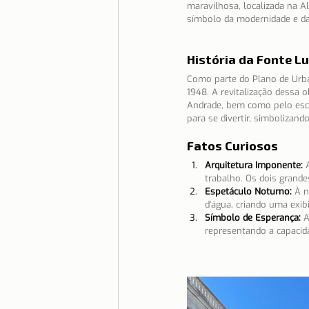
maravilhosa, localizada na
símbolo da modernidade e da
Moradia
Morar em Lisboa
História da Fonte L
Serra da Estrela
Como parte do Plano de Urba
Serviços e
1948. A revitalização dessa o
Andrade, bem como pelo escul
para se divertir, simbolizan
Fatos Curiosos
Arquitetura Imponente:
trabalho. Os dois grande
Espetáculo Noturno:
À n
d'água, criando uma exibi
Símbolo de Esperança:
A
representando a capacid