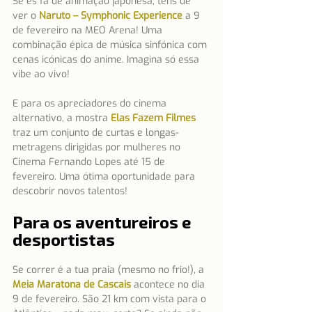
Se és fã de animação japonesa, tens de 
ver o 
Naruto – Symphonic Experience
 a 9 
de fevereiro na MEO Arena! Uma 
combinação épica de música sinfónica com 
cenas icónicas do anime. Imagina só essa 
vibe ao vivo!
E para os apreciadores do cinema 
alternativo, a mostra 
Elas Fazem Filmes
traz um conjunto de curtas e longas-
metragens dirigidas por mulheres no 
Cinema Fernando Lopes até 15 de 
fevereiro. Uma ótima oportunidade para 
descobrir novos talentos!
Para os aventureiros e 
desportistas
Se correr é a tua praia (mesmo no frio!), a 
Meia Maratona de Cascais
 acontece no dia 
9 de fevereiro. São 21 km com vista para o 