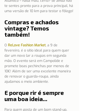
Atlântico – nada mau, certo? Se ainda não 
te sentes pronto para a prova principal, há 
uma versão de 10 km para testar o fôlego!
Compras e achados 
vintage? Temos 
também!
O 
ReLove Fashion Market
, a 9 de 
fevereiro, é o sítio ideal para quem quer 
dar um novo lar a roupas em segunda 
mão. O evento será em Campolide e 
promete boas pechinchas por menos de 
10€! Além de ser uma excelente maneira 
de renovar o guarda-roupa, ainda 
ajudamos o meio ambiente.
E porque rir é sempre 
uma boa ideia...
Para quem gosta de um bom stand-up, 