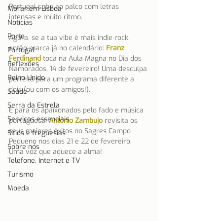
Portugal sobe ao palco com letras 
Morar em Lisboa
intensas e muito ritmo.
Notícias
Porto
Agora, se a tua vibe é mais indie rock, 
então marca já no calendário: 
Franz 
Portugal
Ferdinand
 toca na Aula Magna no Dia dos 
Reflexões
Namorados, 14 de fevereiro! Uma desculpa 
Reino Unido
perfeita para um programa diferente a 
dois (ou com os amigos!).
Saúde
Serra da Estrela
E para os apaixonados pelo fado e música 
Serviços essenciais
portuguesa, 
António Zambujo
 revisita os 
seus maiores êxitos no Sagres Campo 
Sítios e freguesias
Pequeno nos dias 21 e 22 de fevereiro. 
Sobre nós
Uma voz que aquece a alma!
Telefone, Internet e TV
Turismo
Moeda