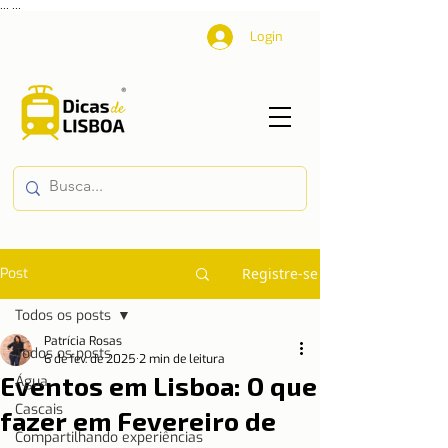
...
...
Login
Post
Registre-se
Todos os posts
Patrícia Rosas
Todos os posts
6 de fev. de 2025
2 min de leitura
Eventos em Lisboa: O que
Água
Cascais
fazer em Fevereiro de
Compartilhando experiências