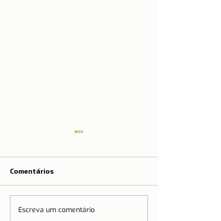
Comentários
Escreva um comentário
A Tradição da 
🌍 Turismo em alta: