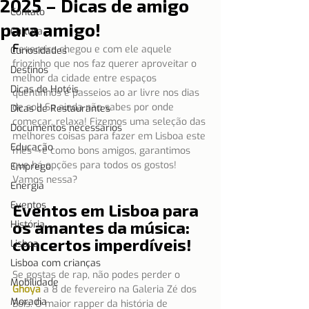
2025 – Dicas de amigo
Contato
para amigo!
Cultura
F
evereiro chegou e com ele aquele 
Curiosidades
friozinho que nos faz querer aproveitar o 
Destinos
melhor da cidade entre espaços 
Dicas de Hotéis
quentinhos e passeios ao ar livre nos dias 
de sol! Se ainda não sabes por onde 
Dicas de Restaurantes
começar, relaxa! Fizemos uma seleção das 
Documentos necessários
melhores coisas para fazer em Lisboa este 
Educação
mês – e como bons amigos, garantimos 
que há opções para todos os gostos! 
Emprego
Vamos nessa?
Energia
Eventos
Eventos em Lisboa para 
os amantes da música: 
História
concertos imperdíveis!
Lisboa
Lisboa com crianças
Se gostas de rap, não podes perder o 
Mobilidade
Ghoya
 a 8 de fevereiro na Galeria Zé dos 
Moradia
Bois. O maior rapper da história de 