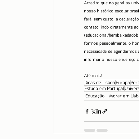
Acredito que no geral as uni
nosso histórico escolar brasi
fará, sem custo, a declaraç
contato, indo diretamente a
(educacional@embaixadadobras
formos pessoalmente, o horá
necessidade de agendarmos a
informar o nosso endereço co
Até mais!
Dicas de Lisboa
Europa
Port
Estudo em Portugal
Univer
Educação
Morar em Lisb