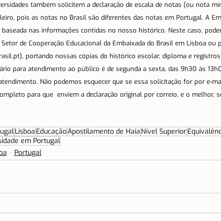
versidades também solicitem a declaração de escala de notas (ou nota mín
leiro, pois as notas no Brasil são diferentes das notas em Portugal. A Em
ão baseada nas informações contidas no nosso histórico. Neste caso, pod
o Setor de Cooperação Educacional da Embaixada do Brasil em Lisboa ou p
il.pt), portando nossas cópias do histórico escolar, diploma e registros 
rio para atendimento ao público é de segunda a sexta, das 9h30 às 13h
tendimento. Não podemos esquecer que se essa solicitação for por e-mai
mpleto para que  enviem a declaração original por correio, e o melhor, 
ugal
Lisboa
Educação
Apostilamento de Haia
Nível Superior
Equivalênc
sidade em Portugal
oa
Portugal