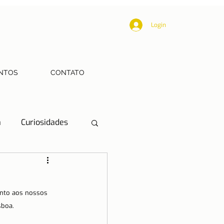
Login
NTOS
CONTATO
a
Curiosidades
Educação
nto aos nossos 
Mobilidade
sboa.