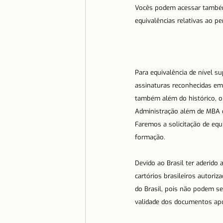
Vocês podem acessar também 
Moradia
Morar em Lisboa
equivalências relativas ao pe
Serra da Estrela
Serviços e
Para equivalência de nível su
assinaturas reconhecidas em c
também além do histórico, o
Administração além de MBA e
Faremos a solicitação de equ
formação.  
Devido ao Brasil ter aderido
cartórios brasileiros autori
do Brasil, pois não podem se
validade dos documentos apo