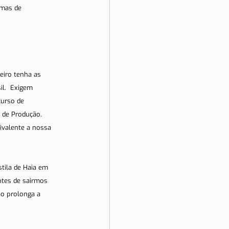
mas de 
ino Unido
Saúde
eiro tenha as 
il.  Exigem 
urso de 
 de Produção. 
ivalente a nossa 
tila de Haia em 
ntes de sairmos 
ão prolonga a 