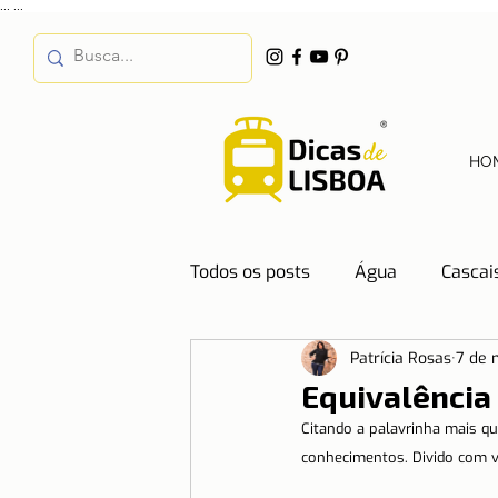
...
...
HO
Todos os posts
Água
Cascai
Patrícia Rosas
7 de 
Destinos
Dicas de Hotéis
Equivalência 
Citando a palavrinha mais 
Emprego
Energia
Even
conhecimentos. Divido com v