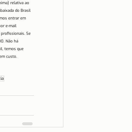
ima) relativa ao 
baixada do Brasil 
emos entrar em 
or e-mail 
profissionais. Se 
00. Não há 
l, temos que  
sem custo.
ia