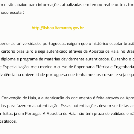
o site abaixo para informações atualizadas em tempo real e outras for
Notícias
Porto
Portugal
Reflexões
Re
ríodo escolar:
http://lisboa.itamaraty.gov.br
ssenciais
Sítios e freguesias
Sobre nós
perior as universidades portuguesas exigem que o histórico escolar brasil
artório brasileiro e seja autenticado através da Apostila de Haia, no Bras
 diploma e programa de matérias devidamente autenticados. Eu tenho o c
 Especialização, meu marido o curso de Engenharia Elétrica e Engenharia
ivalência na universidade portuguesa que tenha nossos cursos e seja equ
 a Convenção de Haia, a autenticação do documento é feita através da Apos
zados para fazerem a autenticação. Essas autenticações devem ser feitas a
r feitas já em Portugal. A Apostila de Haia não tem prazo de validade e n
stilados.