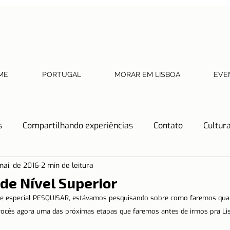
ME
PORTUGAL
MORAR EM LISBOA
EVE
s
Compartilhando experiências
Contato
Cultur
mai. de 2016
2 min de leitura
Dicas de Restaurantes
Documentos necessários
de Nível Superior
que especial PESQUISAR, estávamos pesquisando sobre como faremos qua
tos
História
Lisboa
Lisboa com crianças
ocês agora uma das próximas etapas que faremos antes de irmos pra Li