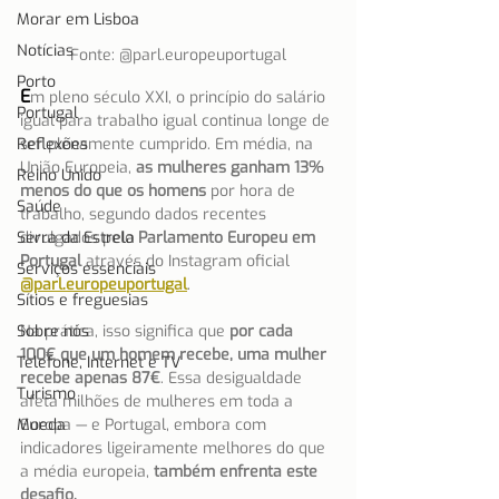
Morar em Lisboa
Notícias
Fonte: @parl.europeuportugal
Porto
E
m pleno século XXI, o princípio do salário 
Portugal
igual para trabalho igual continua longe de 
Reflexões
ser plenamente cumprido. Em média, na 
União Europeia, 
as mulheres ganham 13% 
Reino Unido
menos do que os homens
 por hora de 
Saúde
trabalho, segundo dados recentes 
Serra da Estrela
divulgados pelo 
Parlamento Europeu em 
Portugal
 através do Instagram oficial 
Serviços essenciais
@parl.europeuportugal
.
Sítios e freguesias
Sobre nós
Na prática, isso significa que 
por cada 
100€ que um homem recebe, uma mulher 
Telefone, Internet e TV
recebe apenas 87€
. Essa desigualdade 
Turismo
afeta milhões de mulheres em toda a 
Moeda
Europa — e Portugal, embora com 
indicadores ligeiramente melhores do que 
a média europeia, 
também enfrenta este 
desafio.