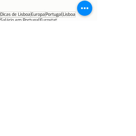
Dicas de Lisboa
Europa
Portugal
Lisboa
Salário em Portugal
Eurostat
igualdade no trabalho
salário igual para trabalho igual
desigualdade salarial de género
transparência salarial
mulheres no mercado de trabalho
direitos das mulheres
Parlamento Europeu
diferença salarial entre homens e mulheres
equidade salarial em Portugal
igualdade de género
Parlamento Europeu em Portugal
CITE
Emprego
Morar em Lisboa
Portugal