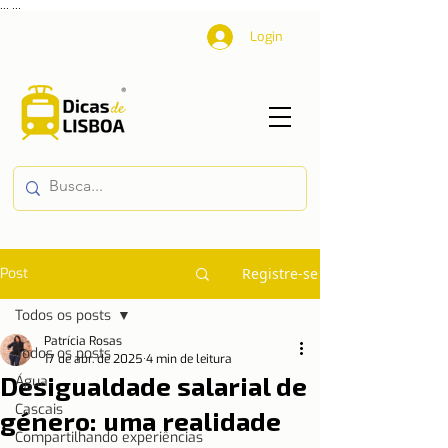
...
...
Login
Post
Registre-se
Todos os posts
Patrícia Rosas
Todos os posts
17 de abr. de 2025
4 min de leitura
Desigualdade salarial de
Água
Cascais
género: uma realidade
Compartilhando experiências