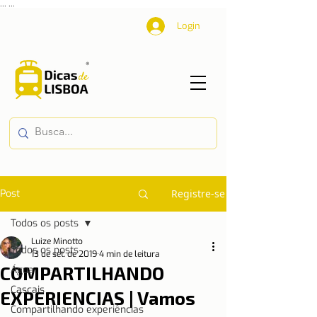
...
...
Login
Post
Registre-se
Todos os posts
Luize Minotto
Todos os posts
13 de set. de 2019
4 min de leitura
COMPARTILHANDO
Água
Cascais
EXPERIENCIAS | Vamos
Compartilhando experiências