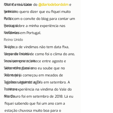
Morar em Lisboa
Olá! Eu sou Luize do 
@diariodebordolm
 e 
Notícias
primeiro quero dizer que eu fiquei muito 
Porto
feliz com o convite do blog para contar um 
Portugal
pouco sobre a minha experiência nas 
Reflexões
vindimas em Portugal.
Reino Unido
Saúde
A época de vindimas não tem data fixa, 
Serra da Estrela
depende muito de como foi o clima do ano, 
Serviços essenciais
mas sempre acontece entre agosto e 
Sítios e freguesias
setembro. Esse ano eu soube que no 
Sobre nós
Alentejo já começou em meados de 
Telefone, Internet e TV
agosto, seguindo agora em setembro. A 
Turismo
minha experiência na vindima do Vale do 
Moeda
Rio Douro foi em setembro de 2018. Lá eu 
fiquei sabendo que foi um ano com a 
estação chuvosa muito boa para o 