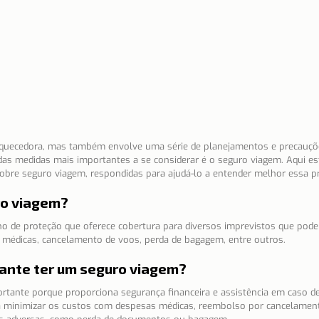
Notícias
Porto
Portugal
Reflexões
Re
ssenciais
Sítios e freguesias
Sobre nós
riquecedora, mas também envolve uma série de planejamentos e precauçõe
as medidas mais importantes a se considerar é o seguro viagem. Aqui es
obre seguro viagem, respondidas para ajudá-lo a entender melhor essa pr
ro viagem?
 de proteção que oferece cobertura para diversos imprevistos que pode
édicas, cancelamento de voos, perda de bagagem, entre outros.
tante ter um seguro viagem?
rtante porque proporciona segurança financeira e assistência em caso d
 a minimizar os custos com despesas médicas, reembolso por cancelamen