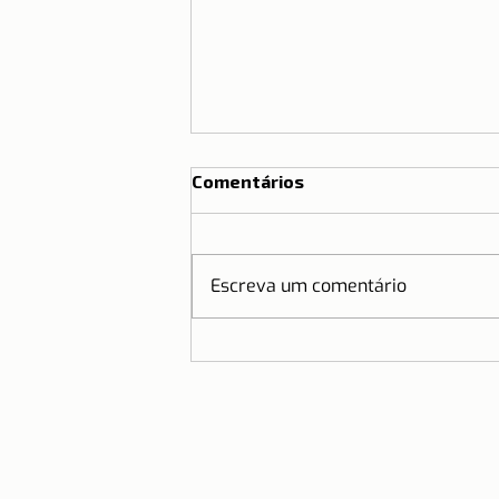
Comentários
Escreva um comentário
Camisetas de Lisboa no
Brasil | Parceria Dicas de
Lisboa e Ripple T-shirt