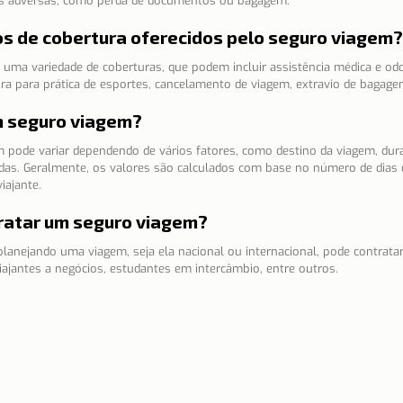
es adversas, como perda de documentos ou bagagem.
pos de cobertura oferecidos pelo seguro viagem?
uma variedade de coberturas, que podem incluir assistência médica e odo
tura para prática de esportes, cancelamento de viagem, extravio de bagage
m seguro viagem?
pode variar dependendo de vários fatores, como destino da viagem, dura
idas. Geralmente, os valores são calculados com base no número de dias 
iajante.
ratar um seguro viagem?
lanejando uma viagem, seja ela nacional ou internacional, pode contrata
 viajantes a negócios, estudantes em intercâmbio, entre outros.