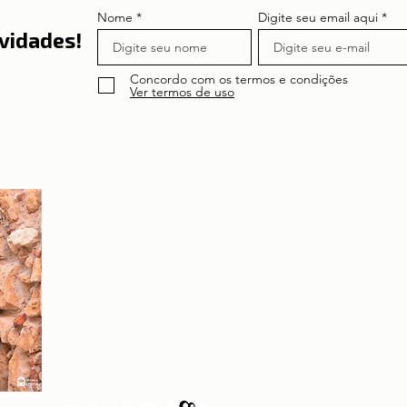
Nome
Digite seu email aqui
vidades!
Concordo com os termos e condições
Ver termos de uso
Sobre a autora
Patrícia Rosas, Brasileira, Casada, Mãe da Isabella,
Administradora por profissão e sonhadora por paixão.
Entre idas e vindas à Portugal, planejamos nossa
mudança e opções de investimento em Portugal.