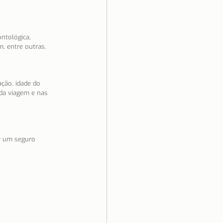
ntológica, 
m, entre outras.
ção, idade do 
da viagem e nas 
r um seguro 