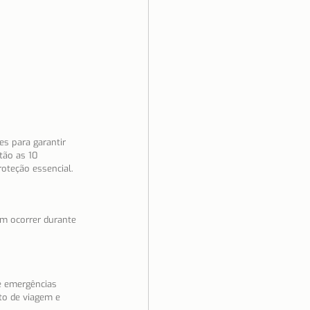
ino Unido
Saúde
s para garantir 
tão as 10 
oteção essencial.
m ocorrer durante 
e emergências 
to de viagem e 