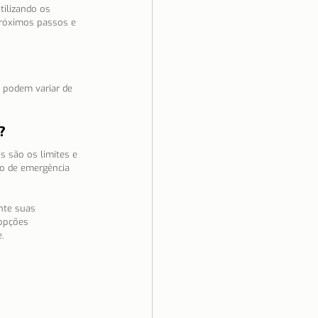
ilizando os 
próximos passos e 
 podem variar de 
?
 são os limites e 
o de emergência 
nte suas 
opções 
.