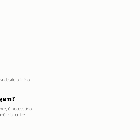
 desde o início 
agem?
te, é necessário 
rência, entre 