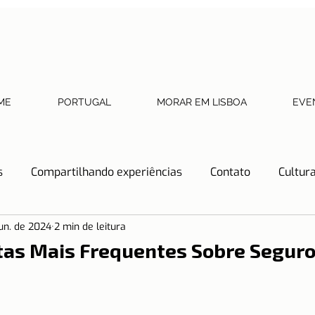
ME
PORTUGAL
MORAR EM LISBOA
EVE
s
Compartilhando experiências
Contato
Cultur
jun. de 2024
2 min de leitura
Dicas de Restaurantes
Documentos necessários
tas Mais Frequentes Sobre Segur
tos
História
Lisboa
Lisboa com crianças