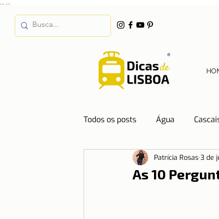
...
...
HO
Todos os posts
Água
Cascai
Patrícia Rosas
3 de 
Destinos
Dicas de Hotéis
As 10 Pergun
Emprego
Energia
Even