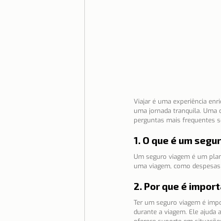
Moradia
Morar em Lisboa
Serra da Estrela
Serviços e
Viajar é uma experiência en
uma jornada tranquila. Uma d
perguntas mais frequentes s
1. O que é um segu
Um seguro viagem é um plano
uma viagem, como despesas m
2. Por que é impor
Ter um seguro viagem é impo
durante a viagem. Ele ajuda