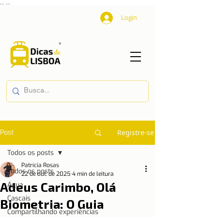
...
...
Login
Post
Registre-se
Todos os posts
Patrícia Rosas
Todos os posts
22 de out. de 2025
4 min de leitura
Adeus Carimbo, Olá
Água
Cascais
Biometria: O Guia
Compartilhando experiências