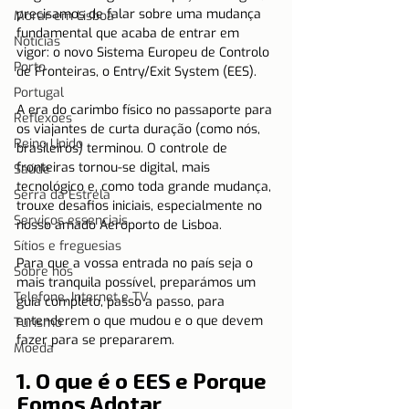
precisamos de falar sobre uma mudança 
Morar em Lisboa
fundamental que acaba de entrar em 
Notícias
vigor: o novo Sistema Europeu de Controlo 
Porto
de Fronteiras, o Entry/Exit System (EES).
Portugal
A era do carimbo físico no passaporte para 
Reflexões
os viajantes de curta duração (como nós, 
Reino Unido
brasileiros) terminou. O controle de 
fronteiras tornou-se digital, mais 
Saúde
tecnológico e, como toda grande mudança, 
Serra da Estrela
trouxe desafios iniciais, especialmente no 
Serviços essenciais
nosso amado Aeroporto de Lisboa.
Sítios e freguesias
Para que a vossa entrada no país seja o 
Sobre nós
mais tranquila possível, preparámos um 
Telefone, Internet e TV
guia completo, passo a passo, para 
entenderem o que mudou e o que devem 
Turismo
fazer para se prepararem.
Moeda
1. O que é o EES e Porque 
Fomos Adotar