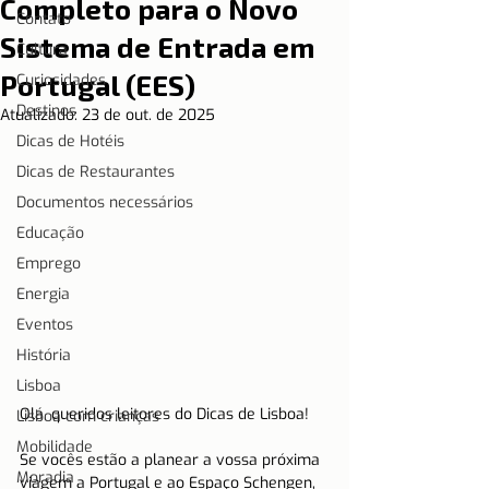
Completo para o Novo
Contato
Sistema de Entrada em
Cultura
Portugal (EES)
Curiosidades
Destinos
Atualizado:
23 de out. de 2025
Dicas de Hotéis
Dicas de Restaurantes
Documentos necessários
Educação
Emprego
Energia
Eventos
História
Lisboa
Olá, queridos leitores do Dicas de Lisboa!
Lisboa com crianças
Mobilidade
Se vocês estão a planear a vossa próxima 
Moradia
viagem a Portugal e ao Espaço Schengen, 