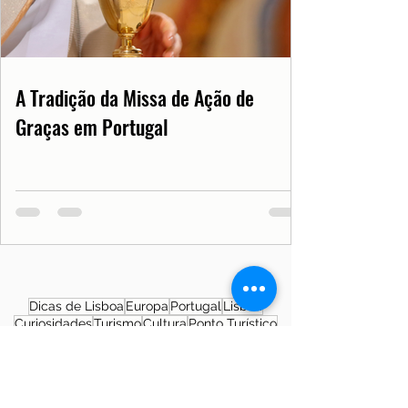
A Tradição da Missa de Ação de
Graças em Portugal
Dicas de Lisboa
Europa
Portugal
Lisboa
Curiosidades
Turismo
Cultura
Ponto Turístico
Notícias de Lisboa
Notícias de Portugal
Saúde
Documentos
COVID19PT
História
Morar em Lisboa
SNS
Patrimônio Cultural