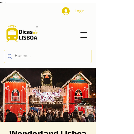
...
...
Login
Wonderland Lisboa