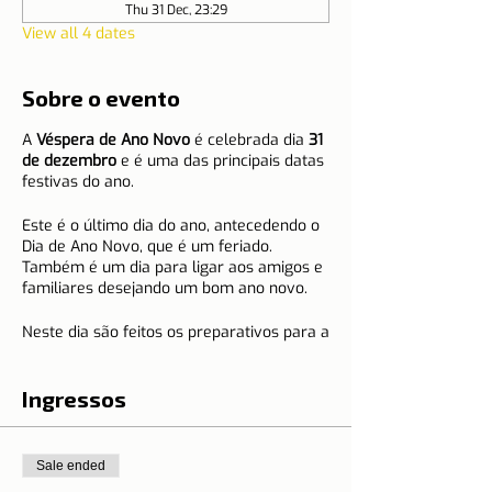
Thu 31 Dec, 23:29
View all 4 dates
Sobre o evento
A
Véspera de Ano Novo
é celebrada dia
31
de dezembro
e é uma das principais datas
festivas do ano.
Este é o último dia do ano, antecedendo o
Dia de Ano Novo, que é um feriado.
Também é um dia para ligar aos amigos e
familiares desejando um bom ano novo.
Neste dia são feitos os preparativos para a
ceia de passagem de ano e para a
celebração do novo ano, também
conhecido como Réveillon.
Ingressos
Tradições de Ano Novo
Sale ended