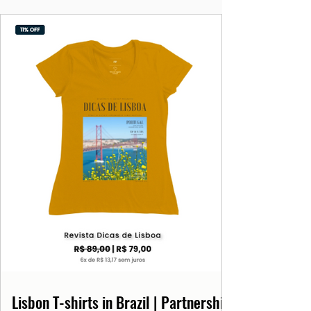
Passar a noite de passagem em
casa
Gozar uns dias de férias e viajar até
um destino à sua escolha, seja em
Portugal ou no estrangeiro
Balanço do ano que acaba
Neste dia é feito um balanço do ano que
termina quando são relembrados os
momentos bons e maus do ano que
termina e os acontecimentos mais
relevantes do ano, seja a nível pessoal ou
profissional.
Desta forma são escolhidas as resoluções
de ano novo, a cumprir ao longo do novo
ano, com toda a energia e motivação que
a mudança de ano proporciona.
Fonte: Calendarr
Lisbon T-shirts in Brazil | Partnership