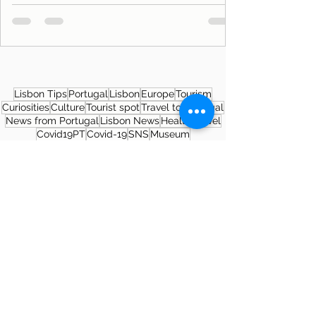
Lisbon Tips
Portugal
Lisbon
Europe
Tourism
Curiosities
Culture
Tourist spot
Travel to Portugal
News from Portugal
Lisbon News
Health
Travel
Covid19PT
Covid-19
SNS
Museum