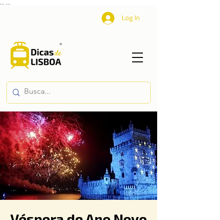
...
...
Log In
Véspera de Ano Novo