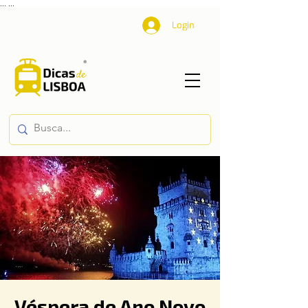
...
...
Login
Véspera de Ano Novo