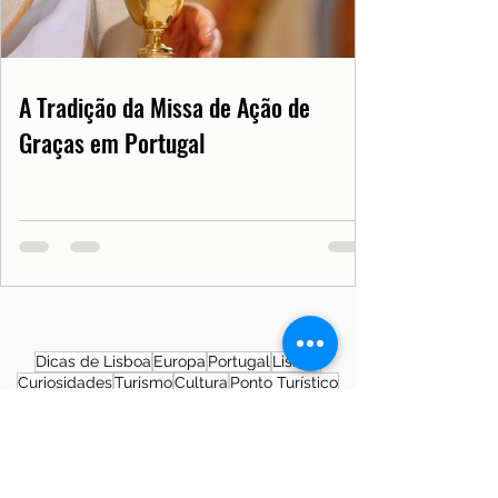
A Tradição da Missa de Ação de
Graças em Portugal
Dicas de Lisboa
Europa
Portugal
Lisboa
Curiosidades
Turismo
Cultura
Ponto Turístico
Notícias de Lisboa
Notícias de Portugal
Saúde
Documentos
COVID19PT
História
Morar em Lisboa
SNS
Patrimônio Cultural