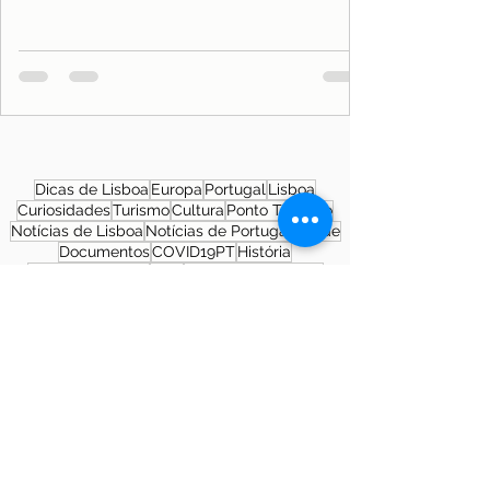
Dicas de Lisboa
Europa
Portugal
Lisboa
Curiosidades
Turismo
Cultura
Ponto Turístico
Notícias de Lisboa
Notícias de Portugal
Saúde
Documentos
COVID19PT
História
Morar em Lisboa
SNS
Patrimônio Cultural