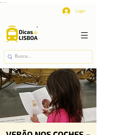
...
...
Login
VERÃO NOS COCHES –