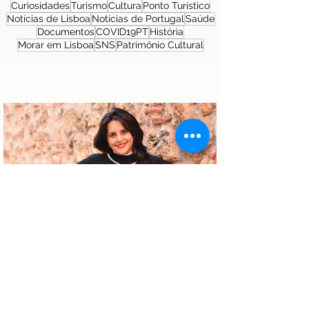
Curiosidades
Turismo
Cultura
Ponto Turístico
Notícias de Lisboa
Notícias de Portugal
Saúde
Documentos
COVID19PT
História
Morar em Lisboa
SNS
Patrimônio Cultural
Sobre a autora
Patrícia Rosas, Brasileira, Casada, Mãe da
Isabella, Administradora por profissão e
sonhadora por paixão. Entre idas e vindas à
Portugal, planejamos nossa mudança e