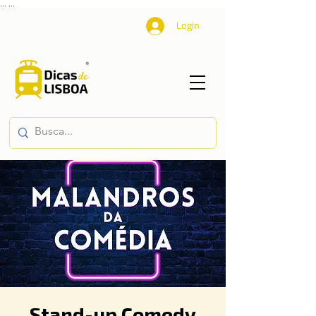
...
...
Login
Stand-up Comedy